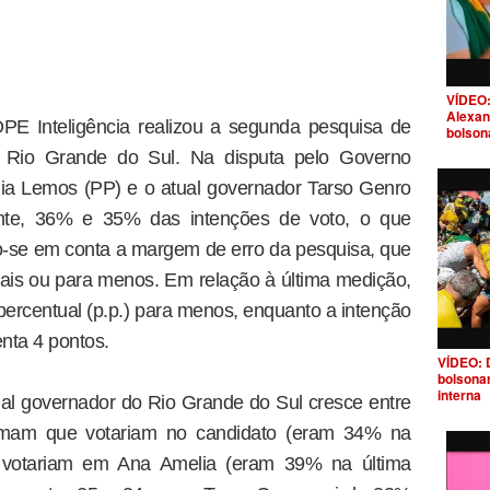
VÍDEO:
Alexan
E Inteligência realizou a segunda pesquisa de
bolson
 Rio Grande do Sul. Na disputa pelo Governo
ia Lemos (PP) e o atual governador Tarso Genro
ente, 36% e 35% das intenções de voto, o que
o-se em conta a margem de erro da pesquisa, que
ais ou para menos. Em relação à última medição,
percentual (p.p.) para menos, enquanto a intenção
nta 4 pontos.
VÍDEO: 
bolsona
interna
ual governador do Rio Grande do Sul cresce entre
rmam que votariam no candidato (eram 34% na
 votariam em Ana Amelia (eram 39% na última