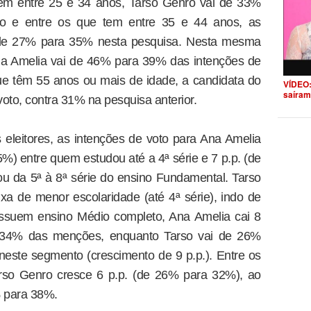
 tem entre 25 e 34 anos, Tarso Genro vai de 33%
o e entre os que tem entre 35 e 44 anos, as
de 27% para 35% nesta pesquisa. Nesta mesma
Ana Amelia vai de 46% para 39% das intenções de
que têm 55 anos ou mais de idade, a candidata do
VÍDEO:
saíram
to, contra 31% na pesquisa anterior.
eleitores, as intenções de voto para Ana Amelia
) entre quem estudou até a 4ª série e 7 p.p. (de
 da 5ª à 8ª série do ensino Fundamental. Tarso
a de menor escolaridade (até 4ª série), indo de
ssuem ensino Médio completo, Ana Amelia cai 8
 34% das menções, enquanto Tarso vai de 26%
este segmento (crescimento de 9 p.p.). Entre os
rso Genro cresce 6 p.p. (de 26% para 32%), ao
 para 38%.