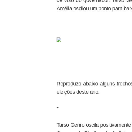
de voto do governador, Tarso Ge
Amélia oscilou um ponto para bai
Reproduzo abaixo alguns trechos
eleições deste ano.
*
Tarso Genro oscila positivament