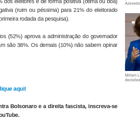
 dos eleitores e de forma positiva (ótima ou boa)
Azeved
gativa (ruim ou péssima) para 21% do eleitorado
primeira rodada da pesquisa).
dos (52%) aprova a administração do governador
vam são 38%. Os demais (10%) não sabem opinar
Míriam L
decisõe
ique aqui!
tra Bolsonaro e a direita fascista, inscreva-se
YouTube.