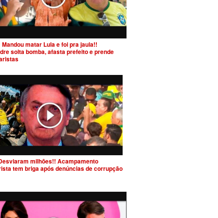
 Mandou matar Lula e foi pra jaula!!
dre solta bomba, afasta prefeito e prende
aristas
Desviaram milhões!! Acampamento
rista tem briga após denúncias de corrupção