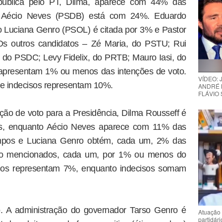
pública pelo PT, Dilma, aparece com 44% das
to Aécio Neves (PSDB) está com 24%. Eduardo
Luciana Genro (PSOL) é citada por 3% e Pastor
Os outros candidatos – Zé Maria, do PSTU; Rui
do PSDC; Levy Fidelix, do PRTB; Mauro Iasi, do
apresentam 1% ou menos das intenções de voto.
VÍDEO:
e indecisos representam 10%.
ANDRÉ 
FLÁVIO
ão de voto para a Presidência, Dilma Rousseff é
dos, enquanto Aécio Neves aparece com 11% das
mpos e Luciana Genro obtém, cada um, 2% das
 são mencionados, cada um, por 1% ou menos do
ulos representam 7%, enquanto indecisos somam
o. A administração do governador Tarso Genro é
Atuação 
partidár