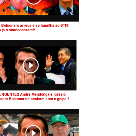
 Bolsonaro arrega e se humilha ao STF!!
s já o abandonaram!!
URGENTE!! André Mendonça e Kássio
raem Bolsonaro e acabam com o golpe!!