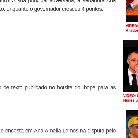
nro. A sua principal adversária, a senadora Ana
xo, enquanto o governador cresceu 4 pontos.
VÍDEO:
Aliado
 de texto publicado no hotsite do Ibope para as
VÍDEO: 
Nunes t
e e encosta em Ana Amelia Lemos na disputa pelo