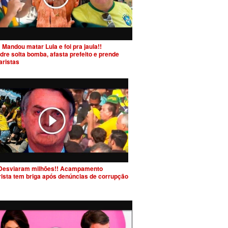
 Mandou matar Lula e foi pra jaula!!
dre solta bomba, afasta prefeito e prende
aristas
Desviaram milhões!! Acampamento
rista tem briga após denúncias de corrupção