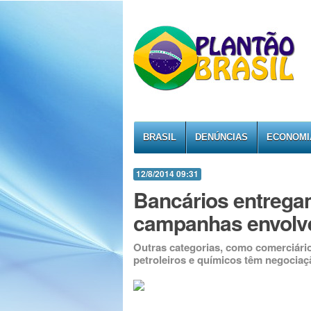
BRASIL
DENÚNCIAS
ECONOMI
12/8/2014 09:31
Bancários entregam
campanhas envolv
Outras categorias, como comerciário
petroleiros e químicos têm negocia