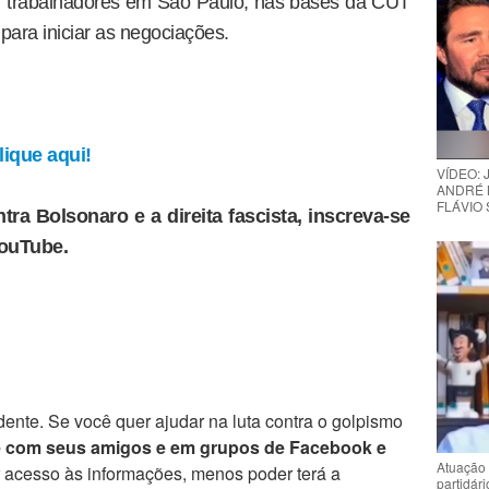
l trabalhadores em São Paulo, nas bases da CUT
ara iniciar as negociações.
ique aqui!
VÍDEO:
ANDRÉ 
FLÁVIO
tra Bolsonaro e a direita fascista, inscreva-se
YouTube.
ente. Se você quer ajudar na luta contra o golpismo
e com seus amigos e em grupos de Facebook e
Atuação 
r acesso às informações, menos poder terá a
partidár