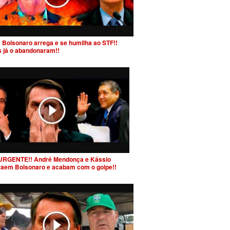
 Bolsonaro arrega e se humilha ao STF!!
s já o abandonaram!!
URGENTE!! André Mendonça e Kássio
raem Bolsonaro e acabam com o golpe!!