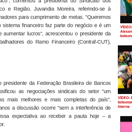
sico", comentou a presidenta do Sindicato dos
o e Região, Juvandia Moreira, referindo-se à
alhadores para cumprimento de metas. "Queremos
o sistema financeiro faz parte do negócio e é um
VÍDEO:
Alexan
e aumentar lucros", acrescentou o presidente da
bolson
balhadores do Ramo Financeiro (Contraf-CUT),
 o presidente da Federação Brasileira de Bancos
assificou as negociações sindicais do setor "um
VÍDEO: 
"as mais melhores e mais completas do país",
bolsona
interna
nos a discussão ocorre "sem a interferência de
u essa expectativa ao receber a pauta hoje – a
or.