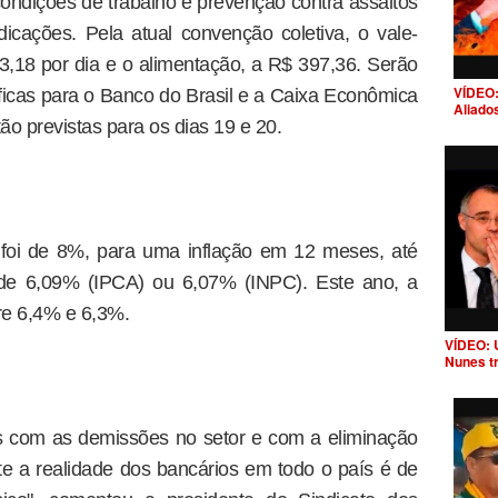
 condições de trabalho e prevenção contra assaltos
ndicações. Pela atual convenção coletiva, o vale-
3,18 por dia e o alimentação, a R$ 397,36. Serão
VÍDEO:
icas para o Banco do Brasil e a Caixa Econômica
Aliado
ão previstas para os dias 19 e 20.
 foi de 8%, para uma inflação em 12 meses, até
 de 6,09% (IPCA) ou 6,07% (INPC). Este ano, a
re 6,4% e 6,3%.
VÍDEO: 
Nunes t
s com as demissões no setor e com a eliminação
nte a realidade dos bancários em todo o país é de