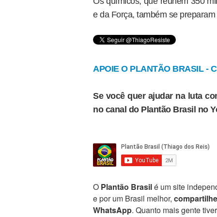
Os químicos, que reúnem 350 mi
e da Força, também se preparam p
APOIE O PLANTÃO BRASIL - Cl
Se você quer ajudar na luta con
no canal do Plantão Brasil no 
O
Plantão Brasil
é um site independ
e por um Brasil melhor,
compartilh
WhatsApp
. Quanto mais gente tive