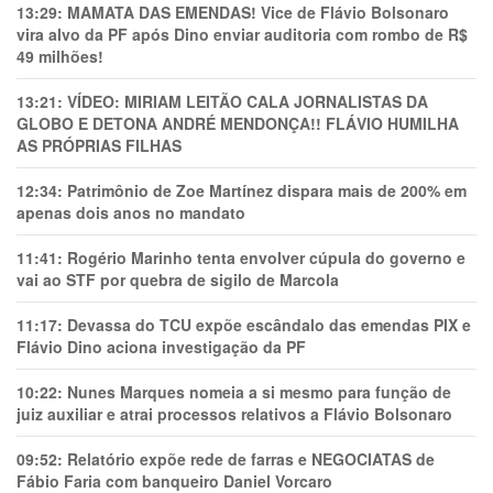
13:29:
MAMATA DAS EMENDAS! Vice de Flávio Bolsonaro
vira alvo da PF após Dino enviar auditoria com rombo de R$
49 milhões!
13:21:
VÍDEO: MIRIAM LEITÃO CALA JORNALISTAS DA
GLOBO E DETONA ANDRÉ MENDONÇA!! FLÁVIO HUMILHA
AS PRÓPRIAS FILHAS
12:34:
Patrimônio de Zoe Martínez dispara mais de 200% em
apenas dois anos no mandato
11:41:
Rogério Marinho tenta envolver cúpula do governo e
vai ao STF por quebra de sigilo de Marcola
11:17:
Devassa do TCU expõe escândalo das emendas PIX e
Flávio Dino aciona investigação da PF
10:22:
Nunes Marques nomeia a si mesmo para função de
juiz auxiliar e atrai processos relativos a Flávio Bolsonaro
09:52:
Relatório expõe rede de farras e NEGOCIATAS de
Fábio Faria com banqueiro Daniel Vorcaro