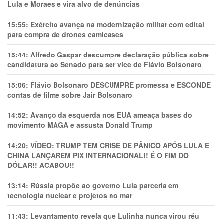
Lula e Moraes e vira alvo de denúncias
15:55:
Exército avança na modernização militar com edital
para compra de drones camicases
15:44:
Alfredo Gaspar descumpre declaração pública sobre
candidatura ao Senado para ser vice de Flávio Bolsonaro
15:06:
Flávio Bolsonaro DESCUMPRE promessa e ESCONDE
contas de filme sobre Jair Bolsonaro
14:52:
Avanço da esquerda nos EUA ameaça bases do
movimento MAGA e assusta Donald Trump
14:20:
VÍDEO: TRUMP TEM CRlSE DE PÂNlCO APÓS LULA E
CHINA LANÇAREM PIX INTERNACIONAL!! É O FIM DO
DÓLAR!! ACABOU!!
13:14:
Rússia propõe ao governo Lula parceria em
tecnologia nuclear e projetos no mar
11:43:
Levantamento revela que Lulinha nunca virou réu