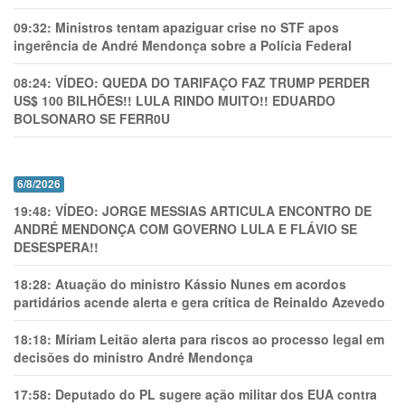
09:32:
Ministros tentam apaziguar crise no STF apos
ingerência de André Mendonça sobre a Polícia Federal
08:24:
VÍDEO: QUEDA DO TARIFAÇO FAZ TRUMP PERDER
US$ 100 BILHÕES!! LULA RINDO MUITO!! EDUARDO
BOLSONARO SE FERR0U
6/8/2026
19:48:
VÍDEO: JORGE MESSIAS ARTICULA ENCONTRO DE
ANDRÉ MENDONÇA COM GOVERNO LULA E FLÁVIO SE
DESESPERA!!
18:28:
Atuação do ministro Kássio Nunes em acordos
partidários acende alerta e gera crítica de Reinaldo Azevedo
18:18:
Míriam Leitão alerta para riscos ao processo legal em
decisões do ministro André Mendonça
17:58:
Deputado do PL sugere ação militar dos EUA contra