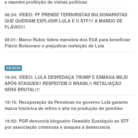
e mantém proibição de visitas políticas
08:24:
VÍDEO: PF PRENDE TERR0RlSTAS B0LSONARlSTAS
QUE QUERIAM EXPL0DlR LULA E O STF!!! A MANDO DE
FLÁVIO!!!
08:01:
Marco Rubio lidera manobra dos EUA para beneficiar
Flávio Bolsonaro e prejudicar reeleição de Lula
5/8/2026
19:54:
VÍDEO: LULA DESPEDAÇA TRUMP E ESMAGA MILEI
APÓS ATAQUES!! RESPEITEM O BRASIL!! RETALIAÇÃO
SERÁ BRUTAL!!!
19:15:
Recuperação da Petrobras no governo Lula garante
marca histórica de refino e alta na produção de petróleo
19:02:
PGR denuncia blogueiro Oswaldo Eustáquio ao STF
por associação criminosa e ataques à democracia