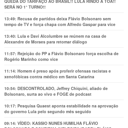
QUEDA DO TARIFAÇO AO BRASIL!! LULA RINDO À TOA!!
SERÁ NO 1° TURNO!!
13:49:
Recusa de partidos deixa Flávio Bolsonaro sem
tempo de TV e força chapa com Alfredo Gaspar para vice
13:40:
Lula e Davi Alcolumbre se reúnem na casa de
Alexandre de Moraes para retomar diálogo
11:57:
Rejeição do PP a Flávio Bolsonaro força escolha de
Rogério Marinho como vice
11:14:
Homem é preso após proferir ofensas racistas e
xenofóbicas contra médico em Santa Catarina
10:54:
DESCONTROLADO, Jeffrey Chiquini, aliado de
Bolsonaro, surta ao vivo e FOGE de podcast
10:17:
Pesquisa Quaest aponta estabilidade na aprovação
do governo Lula pelo segundo mês seguido
09:14:
VÍDEO: KASSIO NUNES HUMlLHA FLÁVIO