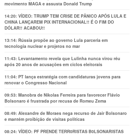
movimento MAGA e assusta Donald Trump
14:20:
VÍDEO: TRUMP TEM CRlSE DE PÂNlCO APÓS LULA E
CHINA LANÇAREM PIX INTERNACIONAL!! É O FIM DO
DÓLAR!! ACABOU!!
13:14:
Rússia propõe ao governo Lula parceria em
tecnologia nuclear e projetos no mar
11:43:
Levantamento revela que Lulinha nunca virou réu
após 20 anos de acusações em ciclos eleitorais
11:04:
PT lança estratégia com candidaturas jovens para
renovar o Congresso Nacional
09:53:
Manobra de Nikolas Ferreira para favorecer Flávio
Bolsonaro é frustrada por recusa de Romeu Zema
08:49:
Alexandre de Moraes nega recurso de Jair Bolsonaro
e mantém proibição de visitas políticas
08:24:
VÍDEO: PF PRENDE TERR0RlSTAS B0LSONARlSTAS