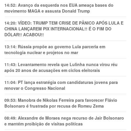
14:52:
Avanço da esquerda nos EUA ameaça bases do
movimento MAGA e assusta Donald Trump
14:20:
VÍDEO: TRUMP TEM CRlSE DE PÂNlCO APÓS LULA E
CHINA LANÇAREM PIX INTERNACIONAL!! É O FIM DO
DÓLAR!! ACABOU!!
13:14:
Rússia propõe ao governo Lula parceria em
tecnologia nuclear e projetos no mar
11:43:
Levantamento revela que Lulinha nunca virou réu
após 20 anos de acusações em ciclos eleitorais
11:04:
PT lança estratégia com candidaturas jovens para
renovar o Congresso Nacional
09:53:
Manobra de Nikolas Ferreira para favorecer Flávio
Bolsonaro é frustrada por recusa de Romeu Zema
08:49:
Alexandre de Moraes nega recurso de Jair Bolsonaro
e mantém proibição de visitas políticas