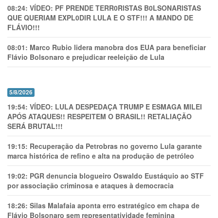
08:24:
VÍDEO: PF PRENDE TERR0RlSTAS B0LSONARlSTAS
QUE QUERIAM EXPL0DlR LULA E O STF!!! A MANDO DE
FLÁVIO!!!
08:01:
Marco Rubio lidera manobra dos EUA para beneficiar
Flávio Bolsonaro e prejudicar reeleição de Lula
5/8/2026
19:54:
VÍDEO: LULA DESPEDAÇA TRUMP E ESMAGA MILEI
APÓS ATAQUES!! RESPEITEM O BRASIL!! RETALIAÇÃO
SERÁ BRUTAL!!!
19:15:
Recuperação da Petrobras no governo Lula garante
marca histórica de refino e alta na produção de petróleo
19:02:
PGR denuncia blogueiro Oswaldo Eustáquio ao STF
por associação criminosa e ataques à democracia
18:26:
Silas Malafaia aponta erro estratégico em chapa de
Flávio Bolsonaro sem representatividade feminina