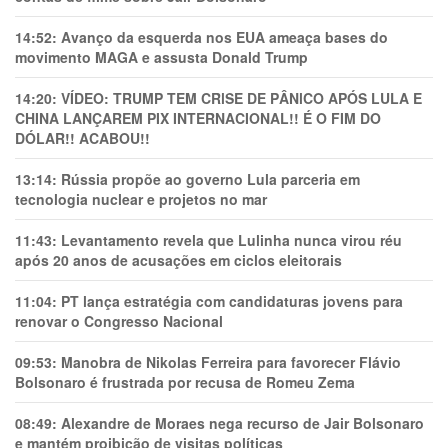
14:52:
Avanço da esquerda nos EUA ameaça bases do
movimento MAGA e assusta Donald Trump
14:20:
VÍDEO: TRUMP TEM CRlSE DE PÂNlCO APÓS LULA E
CHINA LANÇAREM PIX INTERNACIONAL!! É O FIM DO
DÓLAR!! ACABOU!!
13:14:
Rússia propõe ao governo Lula parceria em
tecnologia nuclear e projetos no mar
11:43:
Levantamento revela que Lulinha nunca virou réu
após 20 anos de acusações em ciclos eleitorais
11:04:
PT lança estratégia com candidaturas jovens para
renovar o Congresso Nacional
09:53:
Manobra de Nikolas Ferreira para favorecer Flávio
Bolsonaro é frustrada por recusa de Romeu Zema
08:49:
Alexandre de Moraes nega recurso de Jair Bolsonaro
e mantém proibição de visitas políticas