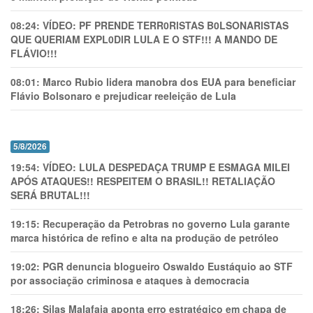
08:24:
VÍDEO: PF PRENDE TERR0RlSTAS B0LSONARlSTAS
QUE QUERIAM EXPL0DlR LULA E O STF!!! A MANDO DE
FLÁVIO!!!
08:01:
Marco Rubio lidera manobra dos EUA para beneficiar
Flávio Bolsonaro e prejudicar reeleição de Lula
5/8/2026
19:54:
VÍDEO: LULA DESPEDAÇA TRUMP E ESMAGA MILEI
APÓS ATAQUES!! RESPEITEM O BRASIL!! RETALIAÇÃO
SERÁ BRUTAL!!!
19:15:
Recuperação da Petrobras no governo Lula garante
marca histórica de refino e alta na produção de petróleo
19:02:
PGR denuncia blogueiro Oswaldo Eustáquio ao STF
por associação criminosa e ataques à democracia
18:26:
Silas Malafaia aponta erro estratégico em chapa de