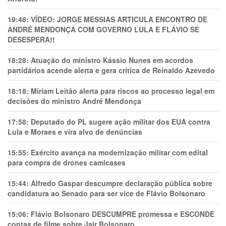
19:48:
VÍDEO: JORGE MESSIAS ARTICULA ENCONTRO DE
ANDRÉ MENDONÇA COM GOVERNO LULA E FLÁVIO SE
DESESPERA!!
18:28:
Atuação do ministro Kássio Nunes em acordos
partidários acende alerta e gera crítica de Reinaldo Azevedo
18:18:
Míriam Leitão alerta para riscos ao processo legal em
decisões do ministro André Mendonça
17:58:
Deputado do PL sugere ação militar dos EUA contra
Lula e Moraes e vira alvo de denúncias
15:55:
Exército avança na modernização militar com edital
para compra de drones camicases
15:44:
Alfredo Gaspar descumpre declaração pública sobre
candidatura ao Senado para ser vice de Flávio Bolsonaro
15:06:
Flávio Bolsonaro DESCUMPRE promessa e ESCONDE
contas de filme sobre Jair Bolsonaro