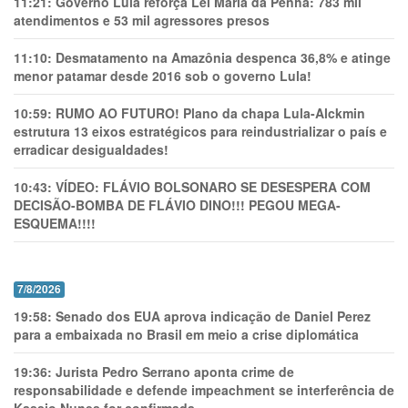
11:21:
Governo Lula reforça Lei Maria da Penha: 783 mil
atendimentos e 53 mil agressores presos
11:10:
Desmatamento na Amazônia despenca 36,8% e atinge
menor patamar desde 2016 sob o governo Lula!
10:59:
RUMO AO FUTURO! Plano da chapa Lula-Alckmin
estrutura 13 eixos estratégicos para reindustrializar o país e
erradicar desigualdades!
10:43:
VÍDEO: FLÁVIO BOLSONARO SE DESESPERA COM
DECISÃO-BOMBA DE FLÁVIO DINO!!! PEGOU MEGA-
ESQUEMA!!!!
7/8/2026
19:58:
Senado dos EUA aprova indicação de Daniel Perez
para a embaixada no Brasil em meio a crise diplomática
19:36:
Jurista Pedro Serrano aponta crime de
responsabilidade e defende impeachment se interferência de