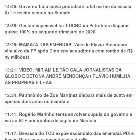
14:45:
Governo Lula crava prioridade total no fim da escala
6x1 e rejeita recuos no Senado
13:38:
Gestão impecável faz LUCRO da Petrobras disparar
quase 100% no segundo trimestre de 2026
13:29:
MAMATA DAS EMENDAS! Vice de Flávio Bolsonaro
vira alvo da PF após Dino enviar auditoria com rombo de R$
49 milhões!
13:21:
VÍDEO: MIRIAM LEITÃO CALA JORNALISTAS DA
GLOBO E DETONA ANDRÉ MENDONÇA!! FLÁVIO HUMILHA
AS PRÓPRIAS FILHAS
12:34:
Patrimônio de Zoe Martínez dispara mais de 200% em
apenas dois anos no mandato
11:41:
Rogério Marinho tenta envolver cúpula do governo e
vai ao STF por quebra de sigilo de Marcola
11:17:
Devassa do TCU expõe escândalo das emendas PIX e
Flávio Dino aciona investigação da PF