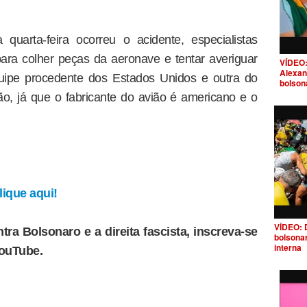
uarta-feira ocorreu o acidente, especialistas
ara colher peças da aeronave e tentar averiguar
VÍDEO:
Alexan
uipe procedente dos Estados Unidos e outra do
bolson
o, já que o fabricante do avião é americano e o
ique aqui!
VÍDEO: 
tra Bolsonaro e a direita fascista, inscreva-se
bolsona
interna
YouTube.