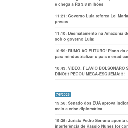
e chega a R$ 3,8 milhões
11:21:
Governo Lula reforça Lei Mari
presos
11:10:
Desmatamento na Amazônia de
sob o governo Lula!
10:59:
RUMO AO FUTURO! Plano da cha
para reindustrializar o país e erradic
10:43:
VÍDEO: FLÁVIO BOLSONARO 
DINO!!! PEGOU MEGA-ESQUEMA!!!!
7/8/2026
19:58:
Senado dos EUA aprova indica
meio a crise diplomática
19:36:
Jurista Pedro Serrano aponta
interferência de Kassio Nunes for co