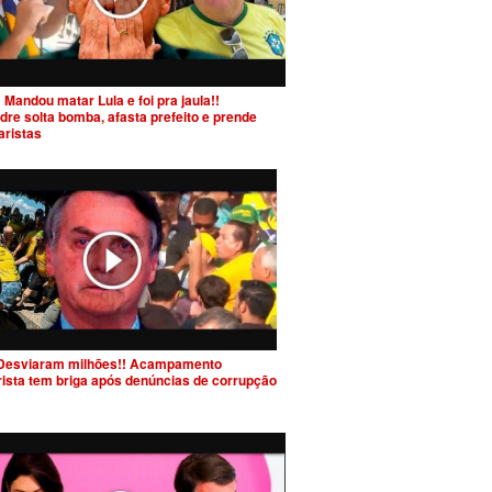
 Mandou matar Lula e foi pra jaula!!
dre solta bomba, afasta prefeito e prende
aristas
Desviaram milhões!! Acampamento
rista tem briga após denúncias de corrupção