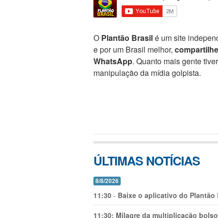
O
Plantão Brasil
é um site independ
e por um Brasil melhor,
compartilh
WhatsApp
. Quanto mais gente tive
manipulação da mídia golpista.
ÚLTIMAS NOTÍCIAS
8/8/2026
11:30
-
Baixe o aplicativo do Plantão
11:30:
Milagre da multiplicação bolso