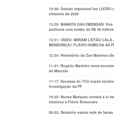
13:38:
Gestão impecável faz LUCRO d
trimestre de 2026
13:29:
MAMATA DAS EMENDAS! Vice de 
auditoria com rombo de R$ 49 milhõe
13:21:
VÍDEO: MIRIAM LEITÃO CAL
MENDONÇA!! FLÁVIO HUMILHA AS P
12:34:
Patrimônio de Zoe Martínez d
11:41:
Rogério Marinho tenta envolve
de Marcola
11:17:
Devassa do TCU expõe escânda
investigação da PF
10:22:
Nunes Marques nomeia a si mes
relativos a Flávio Bolsonaro
09:52:
Relatório expõe rede de farra