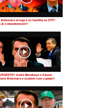
 Bolsonaro arrega e se humilha ao STF!!
s já o abandonaram!!
URGENTE!! André Mendonça e Kássio
raem Bolsonaro e acabam com o golpe!!