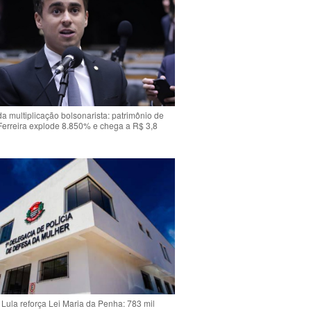
da multiplicação bolsonarista: patrimônio de
Ferreira explode 8.850% e chega a R$ 3,8
Lula reforça Lei Maria da Penha: 783 mil