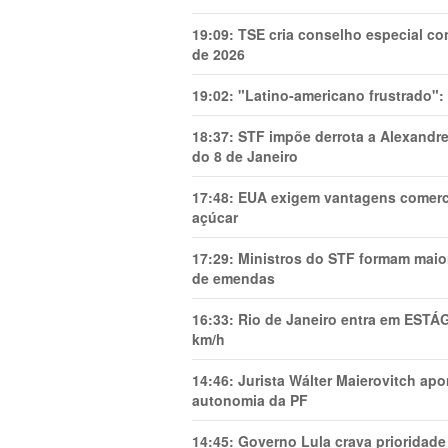
19:09:
TSE cria conselho especial co
de 2026
19:02:
"Latino-americano frustrado":
18:37:
STF impõe derrota a Alexandre
do 8 de Janeiro
17:48:
EUA exigem vantagens comercia
açúcar
17:29:
Ministros do STF formam maio
de emendas
16:33:
Rio de Janeiro entra em ESTÁ
km/h
14:46:
Jurista Wálter Maierovitch ap
autonomia da PF
14:45:
Governo Lula crava prioridade 