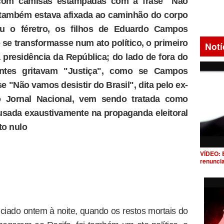
 com camisas estampadas com a frase "Não
e também estava afixada ao caminhão do corpo
u o féretro, os filhos de Eduardo Campos
 se transformasse num ato político, o primeiro
Notí
 presidência da República; do lado de fora do
tantes gritavam "Justiça", como se Campos
e "Não vamos desistir do Brasil", dita pelo ex-
 Jornal Nacional, vem sendo tratada como
sada exaustivamente na propaganda eleitoral
to nulo
VÍDEO: 
renunci
ciado ontem à noite, quando os restos mortais do