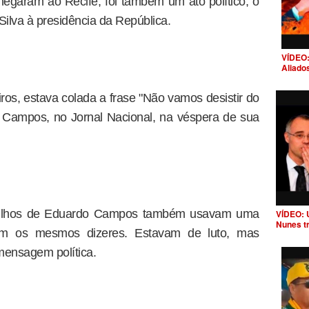
garam ao Recife, foi também um ato político, o
ilva à presidência da República.
VÍDEO:
Aliado
s, estava colada a frase "Não vamos desistir do
do Campos, no Jornal Nacional, na véspera de sua
s filhos de Eduardo Campos também usavam uma
VÍDEO: 
Nunes t
om os mesmos dizeres. Estavam de luto, mas
mensagem política.