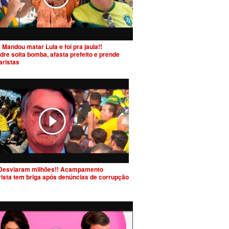
 Mandou matar Lula e foi pra jaula!!
dre solta bomba, afasta prefeito e prende
aristas
Desviaram milhões!! Acampamento
rista tem briga após denúncias de corrupção