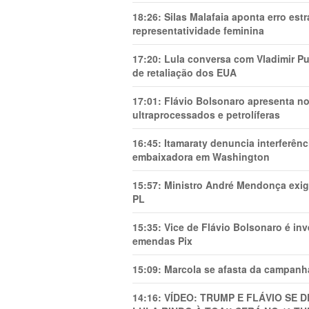
18:26:
Silas Malafaia aponta erro es
representatividade feminina
17:20:
Lula conversa com Vladimir Put
de retaliação dos EUA
17:01:
Flávio Bolsonaro apresenta no
ultraprocessados e petrolíferas
16:45:
Itamaraty denuncia interferên
embaixadora em Washington
15:57:
Ministro André Mendonça exig
PL
15:35:
Vice de Flávio Bolsonaro é in
emendas Pix
15:09:
Marcola se afasta da campanha
14:16:
VÍDEO: TRUMP E FLÁVIO SE 