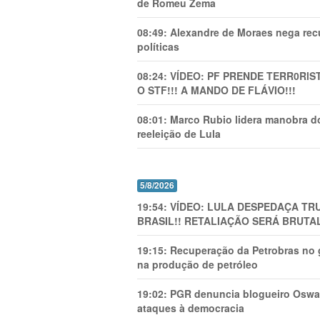
de Romeu Zema
08:49:
Alexandre de Moraes nega recu
políticas
08:24:
VÍDEO: PF PRENDE TERR0RlS
O STF!!! A MANDO DE FLÁVIO!!!
08:01:
Marco Rubio lidera manobra do
reeleição de Lula
5/8/2026
19:54:
VÍDEO: LULA DESPEDAÇA TRU
BRASIL!! RETALIAÇÃO SERÁ BRUTAL
19:15:
Recuperação da Petrobras no g
na produção de petróleo
19:02:
PGR denuncia blogueiro Oswal
ataques à democracia