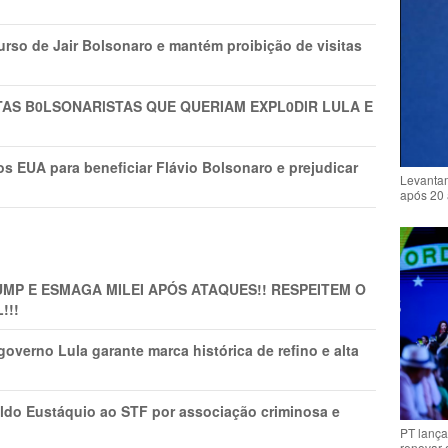
rso de Jair Bolsonaro e mantém proibição de visitas
TAS B0LSONARlSTAS QUE QUERIAM EXPL0DlR LULA E
s EUA para beneficiar Flávio Bolsonaro e prejudicar
Levantam
após 20 
MP E ESMAGA MILEI APÓS ATAQUES!! RESPEITEM O
!!!
overno Lula garante marca histórica de refino e alta
do Eustáquio ao STF por associação criminosa e
PT lança
renovar