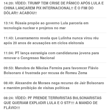
14:20:
VÍDEO: TRUMP TEM CRlSE DE PÂNlCO APÓS LULA E
CHINA LANÇAREM PIX INTERNACIONAL!! É O FIM DO
DÓLAR!! ACABOU!!
13:14:
Rússia propõe ao governo Lula parceria em
tecnologia nuclear e projetos no mar
11:43:
Levantamento revela que Lulinha nunca virou réu
após 20 anos de acusações em ciclos eleitorais
11:04:
PT lança estratégia com candidaturas jovens para
renovar o Congresso Nacional
09:53:
Manobra de Nikolas Ferreira para favorecer Flávio
Bolsonaro é frustrada por recusa de Romeu Zema
08:49:
Alexandre de Moraes nega recurso de Jair Bolsonaro
e mantém proibição de visitas políticas
08:24:
VÍDEO: PF PRENDE TERR0RlSTAS B0LSONARlSTAS
QUE QUERIAM EXPL0DlR LULA E O STF!!! A MANDO DE
FLÁVIO!!!