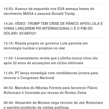
14:52:
Avanço da esquerda nos EUA ameaça bases do
movimento MAGA e assusta Donald Trump
14:20:
VÍDEO: TRUMP TEM CRlSE DE PÂNlCO APÓS LULA E
CHINA LANÇAREM PIX INTERNACIONAL!! É O FIM DO
DÓLAR!! ACABOU!!
13:14:
Rússia propõe ao governo Lula parceria em
tecnologia nuclear e projetos no mar
11:43:
Levantamento revela que Lulinha nunca virou réu
após 20 anos de acusações em ciclos eleitorais
11:04:
PT lança estratégia com candidaturas jovens para
renovar o Congresso Nacional
09:53:
Manobra de Nikolas Ferreira para favorecer Flávio
Bolsonaro é frustrada por recusa de Romeu Zema
08:49:
Alexandre de Moraes nega recurso de Jair Bolsonaro
e mantém proibição de visitas políticas