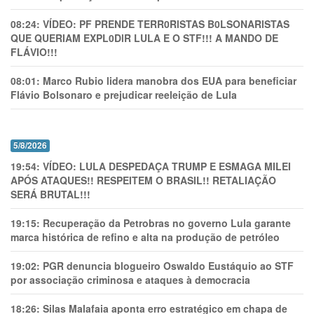
08:24:
VÍDEO: PF PRENDE TERR0RlSTAS B0LSONARlSTAS
QUE QUERIAM EXPL0DlR LULA E O STF!!! A MANDO DE
FLÁVIO!!!
08:01:
Marco Rubio lidera manobra dos EUA para beneficiar
Flávio Bolsonaro e prejudicar reeleição de Lula
5/8/2026
19:54:
VÍDEO: LULA DESPEDAÇA TRUMP E ESMAGA MILEI
APÓS ATAQUES!! RESPEITEM O BRASIL!! RETALIAÇÃO
SERÁ BRUTAL!!!
19:15:
Recuperação da Petrobras no governo Lula garante
marca histórica de refino e alta na produção de petróleo
19:02:
PGR denuncia blogueiro Oswaldo Eustáquio ao STF
por associação criminosa e ataques à democracia
18:26:
Silas Malafaia aponta erro estratégico em chapa de