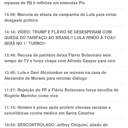
repasse de R$ 6 milhões em emendas Pix
15:09:
Marcola se afasta da campanha de Lula para evitar
desgaste político
14:16:
VÍDEO: TRUMP E FLÁVIO SE DESESPERAM COM
QUEDA DO TARIFAÇO AO BRASIL!! LULA RINDO À TOA!!
SERÁ NO 1° TURNO!!
13:49:
Recusa de partidos deixa Flávio Bolsonaro sem
tempo de TV e força chapa com Alfredo Gaspar para vice
13:40:
Lula e Davi Alcolumbre se reúnem na casa de
Alexandre de Moraes para retomar diálogo
11:57:
Rejeição do PP a Flávio Bolsonaro força escolha de
Rogério Marinho como vice
11:14:
Homem é preso após proferir ofensas racistas e
xenofóbicas contra médico em Santa Catarina
10:54:
DESCONTROLADO, Jeffrey Chiquini, aliado de