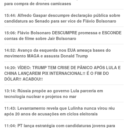
para compra de drones camicases
15:44:
Alfredo Gaspar descumpre declaração pública sobre
candidatura ao Senado para ser vice de Flávio Bolsonaro
15:06:
Flávio Bolsonaro DESCUMPRE promessa e ESCONDE
contas de filme sobre Jair Bolsonaro
14:52:
Avanço da esquerda nos EUA ameaça bases do
movimento MAGA e assusta Donald Trump
14:20:
VÍDEO: TRUMP TEM CRlSE DE PÂNlCO APÓS LULA E
CHINA LANÇAREM PIX INTERNACIONAL!! É O FIM DO
DÓLAR!! ACABOU!!
13:14:
Rússia propõe ao governo Lula parceria em
tecnologia nuclear e projetos no mar
11:43:
Levantamento revela que Lulinha nunca virou réu
após 20 anos de acusações em ciclos eleitorais
11:04:
PT lança estratégia com candidaturas jovens para