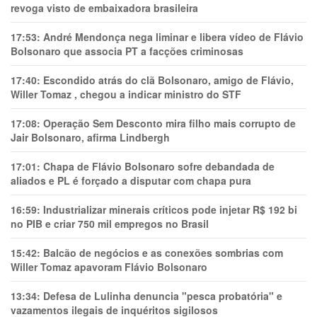
revoga visto de embaixadora brasileira
17:53:
André Mendonça nega liminar e libera vídeo de Flávio
Bolsonaro que associa PT a facções criminosas
17:40:
Escondido atrás do clã Bolsonaro, amigo de Flávio,
Willer Tomaz , chegou a indicar ministro do STF
17:08:
Operação Sem Desconto mira filho mais corrupto de
Jair Bolsonaro, afirma Lindbergh
17:01:
Chapa de Flávio Bolsonaro sofre debandada de
aliados e PL é forçado a disputar com chapa pura
16:59:
Industrializar minerais críticos pode injetar R$ 192 bi
no PIB e criar 750 mil empregos no Brasil
15:42:
Balcão de negócios e as conexões sombrias com
Willer Tomaz apavoram Flávio Bolsonaro
13:34:
Defesa de Lulinha denuncia "pesca probatória" e
vazamentos ilegais de inquéritos sigilosos