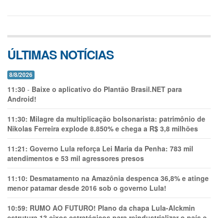
ÚLTIMAS NOTÍCIAS
8/8/2026
11:30
-
Baixe o aplicativo do Plantão Brasil.NET para
Android!
11:30:
Milagre da multiplicação bolsonarista: patrimônio de
Nikolas Ferreira explode 8.850% e chega a R$ 3,8 milhões
11:21:
Governo Lula reforça Lei Maria da Penha: 783 mil
atendimentos e 53 mil agressores presos
11:10:
Desmatamento na Amazônia despenca 36,8% e atinge
menor patamar desde 2016 sob o governo Lula!
10:59:
RUMO AO FUTURO! Plano da chapa Lula-Alckmin
estrutura 13 eixos estratégicos para reindustrializar o país e