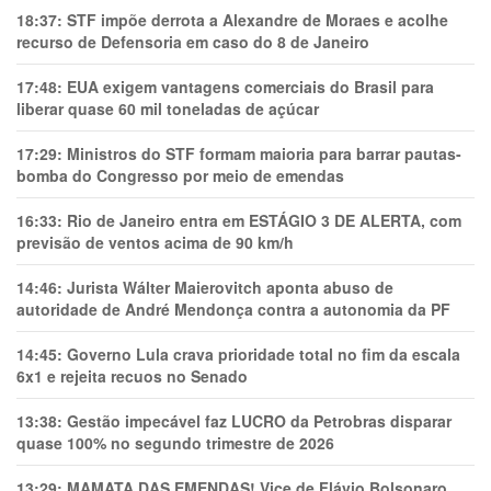
18:37:
STF impõe derrota a Alexandre de Moraes e acolhe
recurso de Defensoria em caso do 8 de Janeiro
17:48:
EUA exigem vantagens comerciais do Brasil para
liberar quase 60 mil toneladas de açúcar
17:29:
Ministros do STF formam maioria para barrar pautas-
bomba do Congresso por meio de emendas
16:33:
Rio de Janeiro entra em ESTÁGIO 3 DE ALERTA, com
previsão de ventos acima de 90 km/h
14:46:
Jurista Wálter Maierovitch aponta abuso de
autoridade de André Mendonça contra a autonomia da PF
14:45:
Governo Lula crava prioridade total no fim da escala
6x1 e rejeita recuos no Senado
13:38:
Gestão impecável faz LUCRO da Petrobras disparar
quase 100% no segundo trimestre de 2026
13:29:
MAMATA DAS EMENDAS! Vice de Flávio Bolsonaro