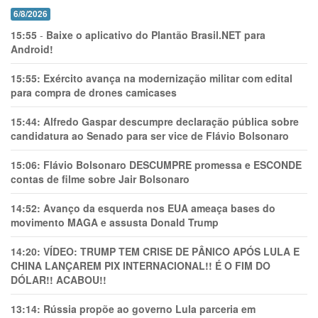
6/8/2026
15:55
-
Baixe o aplicativo do Plantão Brasil.NET para
Android!
15:55:
Exército avança na modernização militar com edital
para compra de drones camicases
15:44:
Alfredo Gaspar descumpre declaração pública sobre
candidatura ao Senado para ser vice de Flávio Bolsonaro
15:06:
Flávio Bolsonaro DESCUMPRE promessa e ESCONDE
contas de filme sobre Jair Bolsonaro
14:52:
Avanço da esquerda nos EUA ameaça bases do
movimento MAGA e assusta Donald Trump
14:20:
VÍDEO: TRUMP TEM CRlSE DE PÂNlCO APÓS LULA E
CHINA LANÇAREM PIX INTERNACIONAL!! É O FIM DO
DÓLAR!! ACABOU!!
13:14:
Rússia propõe ao governo Lula parceria em