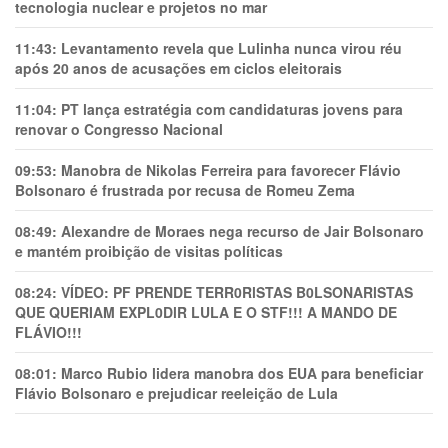
tecnologia nuclear e projetos no mar
11:43:
Levantamento revela que Lulinha nunca virou réu
após 20 anos de acusações em ciclos eleitorais
11:04:
PT lança estratégia com candidaturas jovens para
renovar o Congresso Nacional
09:53:
Manobra de Nikolas Ferreira para favorecer Flávio
Bolsonaro é frustrada por recusa de Romeu Zema
08:49:
Alexandre de Moraes nega recurso de Jair Bolsonaro
e mantém proibição de visitas políticas
08:24:
VÍDEO: PF PRENDE TERR0RlSTAS B0LSONARlSTAS
QUE QUERIAM EXPL0DlR LULA E O STF!!! A MANDO DE
FLÁVIO!!!
08:01:
Marco Rubio lidera manobra dos EUA para beneficiar
Flávio Bolsonaro e prejudicar reeleição de Lula