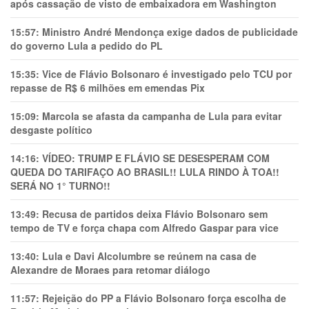
após cassação de visto de embaixadora em Washington
15:57:
Ministro André Mendonça exige dados de publicidade
do governo Lula a pedido do PL
15:35:
Vice de Flávio Bolsonaro é investigado pelo TCU por
repasse de R$ 6 milhões em emendas Pix
15:09:
Marcola se afasta da campanha de Lula para evitar
desgaste político
14:16:
VÍDEO: TRUMP E FLÁVIO SE DESESPERAM COM
QUEDA DO TARIFAÇO AO BRASIL!! LULA RINDO À TOA!!
SERÁ NO 1° TURNO!!
13:49:
Recusa de partidos deixa Flávio Bolsonaro sem
tempo de TV e força chapa com Alfredo Gaspar para vice
13:40:
Lula e Davi Alcolumbre se reúnem na casa de
Alexandre de Moraes para retomar diálogo
11:57:
Rejeição do PP a Flávio Bolsonaro força escolha de