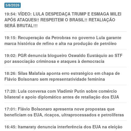
5/8/2026
19:54:
VÍDEO: LULA DESPEDAÇA TRUMP E ESMAGA MILEI
APÓS ATAQUES!! RESPEITEM O BRASIL!! RETALIAÇÃO
SERÁ BRUTAL!!!
19:15:
Recuperação da Petrobras no governo Lula garante
marca histórica de refino e alta na produção de petróleo
19:02:
PGR denuncia blogueiro Oswaldo Eustáquio ao STF
por associação criminosa e ataques à democracia
18:26:
Silas Malafaia aponta erro estratégico em chapa de
Flávio Bolsonaro sem representatividade feminina
17:20:
Lula conversa com Vladimir Putin sobre comércio
bilateral e apoio diplomático antes de retaliação dos EUA
17:01:
Flávio Bolsonaro apresenta nove propostas que
beneficiam os EUA, ricaços, ultraprocessados e petrolíferas
16:45:
Itamaraty denuncia interferência dos EUA na eleição