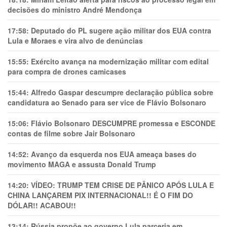
decisões do ministro André Mendonça
17:58:
Deputado do PL sugere ação militar dos EUA contra
Lula e Moraes e vira alvo de denúncias
15:55:
Exército avança na modernização militar com edital
para compra de drones camicases
15:44:
Alfredo Gaspar descumpre declaração pública sobre
candidatura ao Senado para ser vice de Flávio Bolsonaro
15:06:
Flávio Bolsonaro DESCUMPRE promessa e ESCONDE
contas de filme sobre Jair Bolsonaro
14:52:
Avanço da esquerda nos EUA ameaça bases do
movimento MAGA e assusta Donald Trump
14:20:
VÍDEO: TRUMP TEM CRlSE DE PÂNlCO APÓS LULA E
CHINA LANÇAREM PIX INTERNACIONAL!! É O FIM DO
DÓLAR!! ACABOU!!
13:14:
Rússia propõe ao governo Lula parceria em