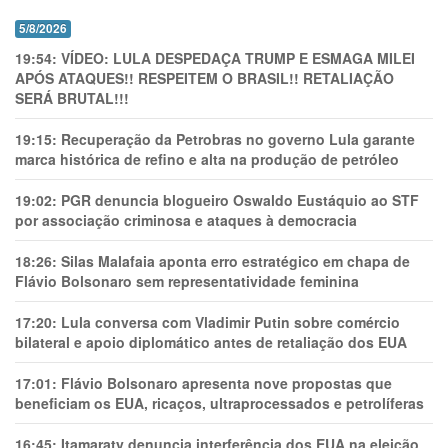
5/8/2026
19:54:
VÍDEO: LULA DESPEDAÇA TRUMP E ESMAGA MILEI
APÓS ATAQUES!! RESPEITEM O BRASIL!! RETALIAÇÃO
SERÁ BRUTAL!!!
19:15:
Recuperação da Petrobras no governo Lula garante
marca histórica de refino e alta na produção de petróleo
19:02:
PGR denuncia blogueiro Oswaldo Eustáquio ao STF
por associação criminosa e ataques à democracia
18:26:
Silas Malafaia aponta erro estratégico em chapa de
Flávio Bolsonaro sem representatividade feminina
17:20:
Lula conversa com Vladimir Putin sobre comércio
bilateral e apoio diplomático antes de retaliação dos EUA
17:01:
Flávio Bolsonaro apresenta nove propostas que
beneficiam os EUA, ricaços, ultraprocessados e petrolíferas
16:45:
Itamaraty denuncia interferência dos EUA na eleição