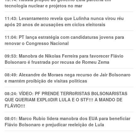
tecnologia nuclear e projetos no mar
11:43:
Levantamento revela que Lulinha nunca virou réu
após 20 anos de acusações em ciclos eleitorais
11:04:
PT lança estratégia com candidaturas jovens para
renovar o Congresso Nacional
09:53:
Manobra de Nikolas Ferreira para favorecer Flávio
Bolsonaro é frustrada por recusa de Romeu Zema
08:49:
Alexandre de Moraes nega recurso de Jair Bolsonaro
e mantém proibição de visitas políticas
08:24:
VÍDEO: PF PRENDE TERR0RlSTAS B0LSONARlSTAS
QUE QUERIAM EXPL0DlR LULA E O STF!!! A MANDO DE
FLÁVIO!!!
08:01:
Marco Rubio lidera manobra dos EUA para beneficiar
Flávio Bolsonaro e prejudicar reeleição de Lula