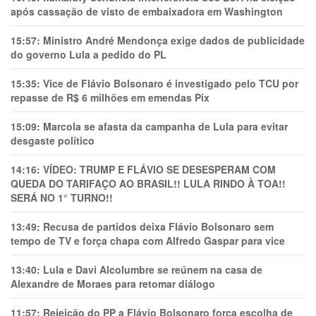
após cassação de visto de embaixadora em Washington
15:57:
Ministro André Mendonça exige dados de publicidade
do governo Lula a pedido do PL
15:35:
Vice de Flávio Bolsonaro é investigado pelo TCU por
repasse de R$ 6 milhões em emendas Pix
15:09:
Marcola se afasta da campanha de Lula para evitar
desgaste político
14:16:
VÍDEO: TRUMP E FLÁVIO SE DESESPERAM COM
QUEDA DO TARIFAÇO AO BRASIL!! LULA RINDO À TOA!!
SERÁ NO 1° TURNO!!
13:49:
Recusa de partidos deixa Flávio Bolsonaro sem
tempo de TV e força chapa com Alfredo Gaspar para vice
13:40:
Lula e Davi Alcolumbre se reúnem na casa de
Alexandre de Moraes para retomar diálogo
11:57:
Rejeição do PP a Flávio Bolsonaro força escolha de