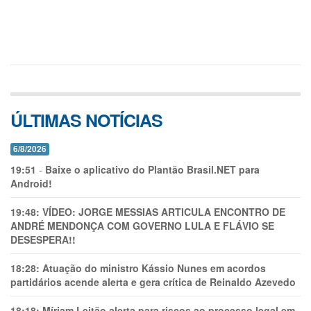
ÚLTIMAS NOTÍCIAS
6/8/2026
19:51
-
Baixe o aplicativo do Plantão Brasil.NET para
Android!
19:48:
VÍDEO: JORGE MESSIAS ARTICULA ENCONTRO DE
ANDRÉ MENDONÇA COM GOVERNO LULA E FLÁVIO SE
DESESPERA!!
18:28:
Atuação do ministro Kássio Nunes em acordos
partidários acende alerta e gera crítica de Reinaldo Azevedo
18:18:
Míriam Leitão alerta para riscos ao processo legal em