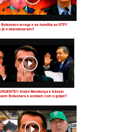
 Bolsonaro arrega e se humilha ao STF!!
s já o abandonaram!!
URGENTE!! André Mendonça e Kássio
raem Bolsonaro e acabam com o golpe!!