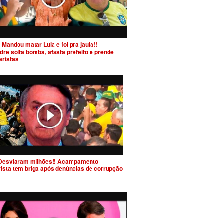
 Mandou matar Lula e foi pra jaula!!
dre solta bomba, afasta prefeito e prende
aristas
Desviaram milhões!! Acampamento
rista tem briga após denúncias de corrupção