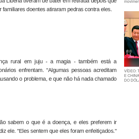
a Libéria tiveram de bater em retirada depois que
movimen
familiares doentes atiraram pedras contra eles.
ça rural em juju - a magia - também está a
cionários enfrentam. "Algumas pessoas acreditam
VÍDEO:
E CHINA
ausando o problema, e que não há nada chamado
DO DÓLA
ão sabem o que é a doença, e eles preferem ir
 diz ele. "Eles sentem que eles foram enfeitiçados."