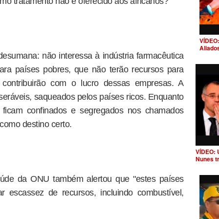
mo tratamento não é oferecido aos africanos?
VÍDEO:
Aliado
desumana: não interessa à indústria farmacêutica
ara países pobres, que não terão recursos para
contribuirão com o lucro dessas empresas. A
seráveis, saqueados pelos países ricos. Enquanto
o ficam confinados e segregados nos chamados
 como destino certo.
VÍDEO: 
Nunes t
saúde da ONU também alertou que "estes países
 escassez de recursos, incluindo combustível,