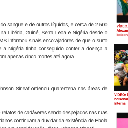
 do sangue e de outros líquidos, e cerca de 2.500
VÍDEO:
Alexan
na Libéria, Guiné, Serra Leoa e Nigéria desde o
bolson
MS informou sinais encorajadores de que o surto
 a Nigéria tinha conseguido conter a doença a
om apenas cinco mortes até agora.
Johnson Sirleaf ordenou quarentena nas áreas de
VÍDEO: 
bolsona
interna
e relatos de cadáveres sendo despejados nas ruas
erianos continuam a duvidar da existência de Ebola