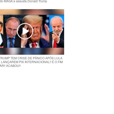
to MAGA e assusta Donald Trump
 TRUMP TEM CRlSE DE PÂNlCO APÓS LULA
 LANÇAREM PIX INTERNACIONAL!! É O FIM
R!! ACABOU!!