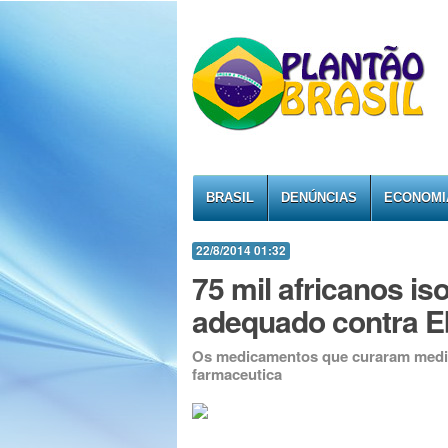
BRASIL
DENÚNCIAS
ECONOMI
22/8/2014 01:32
75 mil africanos i
adequado contra E
Os medicamentos que curaram medico
farmaceutica