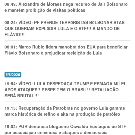
08:49:
Alexandre de Moraes nega recurso de Jair Bolsonaro
e mantém proibição de visitas políticas
08:24:
VÍDEO: PF PRENDE TERR0RlSTAS B0LSONARlSTAS
QUE QUERIAM EXPL0DlR LULA E O STF!!! A MANDO DE
FLÁVIO!!!
08:01:
Marco Rubio lidera manobra dos EUA para beneficiar
Flávio Bolsonaro e prejudicar reeleição de Lula
5/8/2026
19:54:
VÍDEO: LULA DESPEDAÇA TRUMP E ESMAGA MILEI
APÓS ATAQUES!! RESPEITEM O BRASIL!! RETALIAÇÃO
SERÁ BRUTAL!!!
19:15:
Recuperação da Petrobras no governo Lula garante
marca histórica de refino e alta na produção de petróleo
19:02:
PGR denuncia blogueiro Oswaldo Eustáquio ao STF
por associação criminosa e ataques à democracia