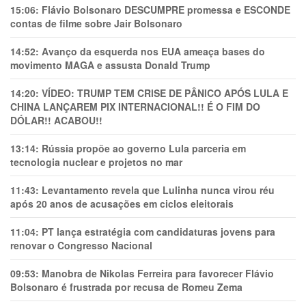
15:06:
Flávio Bolsonaro DESCUMPRE promessa e ESCONDE
contas de filme sobre Jair Bolsonaro
14:52:
Avanço da esquerda nos EUA ameaça bases do
movimento MAGA e assusta Donald Trump
14:20:
VÍDEO: TRUMP TEM CRlSE DE PÂNlCO APÓS LULA E
CHINA LANÇAREM PIX INTERNACIONAL!! É O FIM DO
DÓLAR!! ACABOU!!
13:14:
Rússia propõe ao governo Lula parceria em
tecnologia nuclear e projetos no mar
11:43:
Levantamento revela que Lulinha nunca virou réu
após 20 anos de acusações em ciclos eleitorais
11:04:
PT lança estratégia com candidaturas jovens para
renovar o Congresso Nacional
09:53:
Manobra de Nikolas Ferreira para favorecer Flávio
Bolsonaro é frustrada por recusa de Romeu Zema