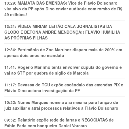
13:29:
MAMATA DAS EMENDAS! Vice de Flávio Bolsonaro
vira alvo da PF após Dino enviar auditoria com rombo de R$
49 milhões!
13:21:
VÍDEO: MIRIAM LEITÃO CALA JORNALISTAS DA
GLOBO E DETONA ANDRÉ MENDONÇA!! FLÁVIO HUMILHA
AS PRÓPRIAS FILHAS
12:34:
Patrimônio de Zoe Martínez dispara mais de 200% em
apenas dois anos no mandato
11:41:
Rogério Marinho tenta envolver cúpula do governo e
vai ao STF por quebra de sigilo de Marcola
11:17:
Devassa do TCU expõe escândalo das emendas PIX e
Flávio Dino aciona investigação da PF
10:22:
Nunes Marques nomeia a si mesmo para função de
juiz auxiliar e atrai processos relativos a Flávio Bolsonaro
09:52:
Relatório expõe rede de farras e NEGOCIATAS de
Fábio Faria com banqueiro Daniel Vorcaro