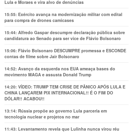
Lula e Moraes e vira alvo de denúncias
15:55:
Exército avança na modernização militar com edital
para compra de drones camicases
15:44:
Alfredo Gaspar descumpre declaração pública sobre
candidatura ao Senado para ser vice de Flávio Bolsonaro
15:06:
Flávio Bolsonaro DESCUMPRE promessa e ESCONDE
contas de filme sobre Jair Bolsonaro
14:52:
Avanço da esquerda nos EUA ameaça bases do
movimento MAGA e assusta Donald Trump
14:20:
VÍDEO: TRUMP TEM CRlSE DE PÂNlCO APÓS LULA E
CHINA LANÇAREM PIX INTERNACIONAL!! É O FIM DO
DÓLAR!! ACABOU!!
13:14:
Rússia propõe ao governo Lula parceria em
tecnologia nuclear e projetos no mar
11:43:
Levantamento revela que Lulinha nunca virou réu