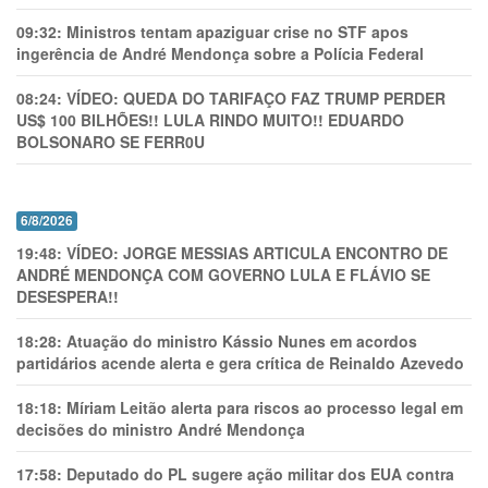
09:32:
Ministros tentam apaziguar crise no STF apos
ingerência de André Mendonça sobre a Polícia Federal
08:24:
VÍDEO: QUEDA DO TARIFAÇO FAZ TRUMP PERDER
US$ 100 BILHÕES!! LULA RINDO MUITO!! EDUARDO
BOLSONARO SE FERR0U
6/8/2026
19:48:
VÍDEO: JORGE MESSIAS ARTICULA ENCONTRO DE
ANDRÉ MENDONÇA COM GOVERNO LULA E FLÁVIO SE
DESESPERA!!
18:28:
Atuação do ministro Kássio Nunes em acordos
partidários acende alerta e gera crítica de Reinaldo Azevedo
18:18:
Míriam Leitão alerta para riscos ao processo legal em
decisões do ministro André Mendonça
17:58:
Deputado do PL sugere ação militar dos EUA contra