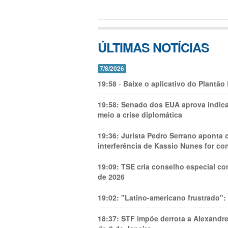
ÚLTIMAS NOTÍCIAS
7/8/2026
19:58
-
Baixe o aplicativo do Plantão
19:58:
Senado dos EUA aprova indica
meio a crise diplomática
19:36:
Jurista Pedro Serrano aponta
interferência de Kassio Nunes for co
19:09:
TSE cria conselho especial co
de 2026
19:02:
"Latino-americano frustrado":
18:37:
STF impõe derrota a Alexandre