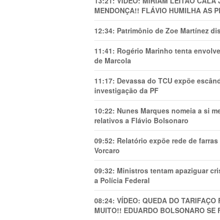
13:21:
VÍDEO: MIRIAM LEITÃO CAL
MENDONÇA!! FLÁVIO HUMILHA AS P
12:34:
Patrimônio de Zoe Martínez d
11:41:
Rogério Marinho tenta envolve
de Marcola
11:17:
Devassa do TCU expõe escânda
investigação da PF
10:22:
Nunes Marques nomeia a si mes
relativos a Flávio Bolsonaro
09:52:
Relatório expõe rede de farra
Vorcaro
09:32:
Ministros tentam apaziguar c
a Polícia Federal
08:24:
VÍDEO: QUEDA DO TARIFAÇO 
MUITO!! EDUARDO BOLSONARO SE 