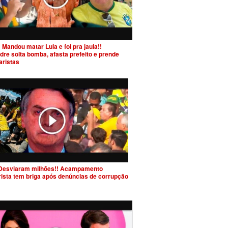
 Mandou matar Lula e foi pra jaula!!
dre solta bomba, afasta prefeito e prende
aristas
Desviaram milhões!! Acampamento
rista tem briga após denúncias de corrupção