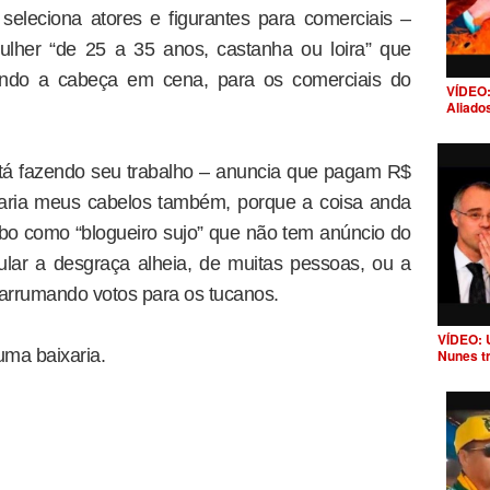
eleciona atores e figurantes para comerciais –
lher “de 25 a 35 anos, castanha ou loira” que
pando a cabeça em cena, para os comerciais do
VÍDEO:
Aliado
tá fazendo seu trabalho – anuncia que pagam R$
sparia meus cabelos também, porque a coisa anda
bo como “blogueiro sujo” que não tem anúncio do
lar a desgraça alheia, de muitas pessoas, ou a
, arrumando votos para os tucanos.
VÍDEO: 
ma baixaria.
Nunes t