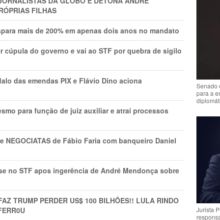
A JORNALISTAS DA GLOBO E DETONA ANDRÉ
RÓPRIAS FILHAS
ispara mais de 200% em apenas dois anos no mandato
r cúpula do governo e vai ao STF por quebra de sigilo
lo das emendas PIX e Flávio Dino aciona
Senado 
para a e
diplomát
mo para função de juiz auxiliar e atrai processos
s e NEGOCIATAS de Fábio Faria com banqueiro Daniel
rise no STF apos ingerência de André Mendonça sobre
FAZ TRUMP PERDER US$ 100 BILHÕES!! LULA RINDO
FERR0U
Jurista 
respons