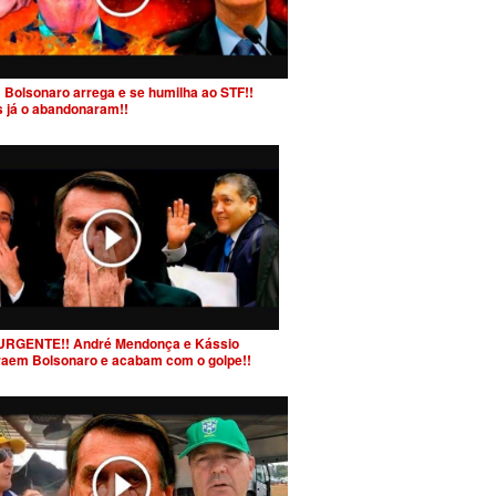
 Bolsonaro arrega e se humilha ao STF!!
s já o abandonaram!!
URGENTE!! André Mendonça e Kássio
raem Bolsonaro e acabam com o golpe!!