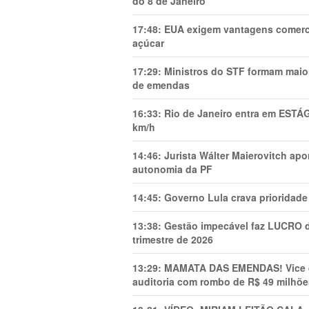
do 8 de Janeiro
17:48:
EUA exigem vantagens comercia
açúcar
17:29:
Ministros do STF formam maio
de emendas
16:33:
Rio de Janeiro entra em ESTÁ
km/h
14:46:
Jurista Wálter Maierovitch ap
autonomia da PF
14:45:
Governo Lula crava prioridade 
13:38:
Gestão impecável faz LUCRO d
trimestre de 2026
13:29:
MAMATA DAS EMENDAS! Vice de 
auditoria com rombo de R$ 49 milhõe