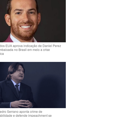
dos EUA aprova indicação de Daniel Perez
mbaixada no Brasil em meio a crise
ica
Pedro Serrano aponta crime de
abilidade e defende impeachment se