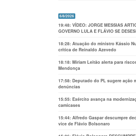
6/8/2026
19:48:
VÍDEO: JORGE MESSIAS AR
GOVERNO LULA E FLÁVIO SE DESES
18:28:
Atuação do ministro Kássio Nu
crítica de Reinaldo Azevedo
18:18:
Míriam Leitão alerta para risc
Mendonça
17:58:
Deputado do PL sugere ação mi
denúncias
15:55:
Exército avança na modernizaç
camicases
15:44:
Alfredo Gaspar descumpre dec
vice de Flávio Bolsonaro