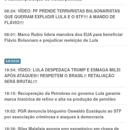
08:24:
VÍDEO: PF PRENDE TERR0RlSTAS B0LSONARlSTAS
QUE QUERIAM EXPL0DlR LULA E O STF!!! A MANDO DE
FLÁVIO!!!
08:01:
Marco Rubio lidera manobra dos EUA para beneficiar
Flávio Bolsonaro e prejudicar reeleição de Lula
5/8/2026
19:54:
VÍDEO: LULA DESPEDAÇA TRUMP E ESMAGA MILEI
APÓS ATAQUES!! RESPEITEM O BRASIL!! RETALIAÇÃO
SERÁ BRUTAL!!!
19:15:
Recuperação da Petrobras no governo Lula garante
marca histórica de refino e alta na produção de petróleo
19:02:
PGR denuncia blogueiro Oswaldo Eustáquio ao STF
por associação criminosa e ataques à democracia
18:26:
Silas Malafaia aponta erro estratégico em chapa de