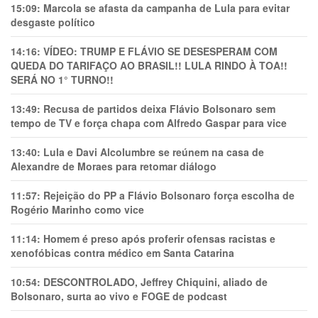
15:09:
Marcola se afasta da campanha de Lula para evitar
desgaste político
14:16:
VÍDEO: TRUMP E FLÁVIO SE DESESPERAM COM
QUEDA DO TARIFAÇO AO BRASIL!! LULA RINDO À TOA!!
SERÁ NO 1° TURNO!!
13:49:
Recusa de partidos deixa Flávio Bolsonaro sem
tempo de TV e força chapa com Alfredo Gaspar para vice
13:40:
Lula e Davi Alcolumbre se reúnem na casa de
Alexandre de Moraes para retomar diálogo
11:57:
Rejeição do PP a Flávio Bolsonaro força escolha de
Rogério Marinho como vice
11:14:
Homem é preso após proferir ofensas racistas e
xenofóbicas contra médico em Santa Catarina
10:54:
DESCONTROLADO, Jeffrey Chiquini, aliado de
Bolsonaro, surta ao vivo e FOGE de podcast