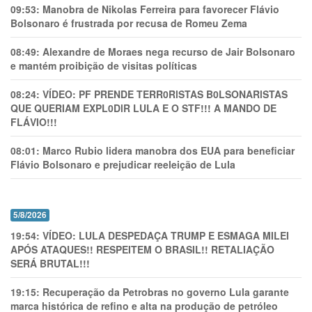
09:53:
Manobra de Nikolas Ferreira para favorecer Flávio
Bolsonaro é frustrada por recusa de Romeu Zema
08:49:
Alexandre de Moraes nega recurso de Jair Bolsonaro
e mantém proibição de visitas políticas
08:24:
VÍDEO: PF PRENDE TERR0RlSTAS B0LSONARlSTAS
QUE QUERIAM EXPL0DlR LULA E O STF!!! A MANDO DE
FLÁVIO!!!
08:01:
Marco Rubio lidera manobra dos EUA para beneficiar
Flávio Bolsonaro e prejudicar reeleição de Lula
5/8/2026
19:54:
VÍDEO: LULA DESPEDAÇA TRUMP E ESMAGA MILEI
APÓS ATAQUES!! RESPEITEM O BRASIL!! RETALIAÇÃO
SERÁ BRUTAL!!!
19:15:
Recuperação da Petrobras no governo Lula garante
marca histórica de refino e alta na produção de petróleo