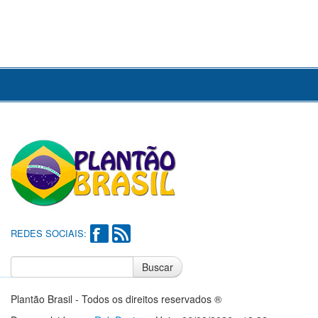
REDES SOCIAIS:
Buscar
Notícias do Flamengo
Notícias do Corinthians
Plantão Brasil - Todos os direitos reservados ®