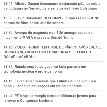
15:44:
Alfredo Gaspar descumpre declaração pública sobre
candidatura ao Senado para ser vice de Flávio Bolsonaro
15:06:
Flávio Bolsonaro DESCUMPRE promessa e ESCONDE
contas de filme sobre Jair Bolsonaro
14:52:
Avanço da esquerda nos EUA ameaça bases do
movimento MAGA e assusta Donald Trump
14:20:
VÍDEO: TRUMP TEM CRlSE DE PÂNlCO APÓS LULA E
CHINA LANÇAREM PIX INTERNACIONAL!! É O FIM DO
DÓLAR!! ACABOU!!
13:14:
Rússia propõe ao governo Lula parceria em
tecnologia nuclear e projetos no mar
11:43:
Levantamento revela que Lulinha nunca virou réu
após 20 anos de acusações em ciclos eleitorais
11:04:
PT lança estratégia com candidaturas jovens para
renovar o Congresso Nacional