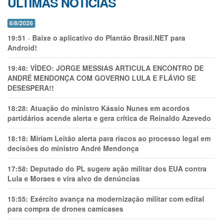
ÚLTIMAS NOTÍCIAS
6/8/2026
19:51
-
Baixe o aplicativo do Plantão Brasil.NET para
Android!
19:48:
VÍDEO: JORGE MESSIAS ARTICULA ENCONTRO DE
ANDRÉ MENDONÇA COM GOVERNO LULA E FLÁVIO SE
DESESPERA!!
18:28:
Atuação do ministro Kássio Nunes em acordos
partidários acende alerta e gera crítica de Reinaldo Azevedo
18:18:
Míriam Leitão alerta para riscos ao processo legal em
decisões do ministro André Mendonça
17:58:
Deputado do PL sugere ação militar dos EUA contra
Lula e Moraes e vira alvo de denúncias
15:55:
Exército avança na modernização militar com edital
para compra de drones camicases