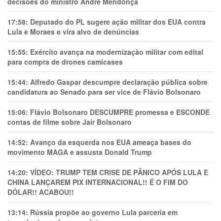
decisões do ministro André Mendonça
17:58:
Deputado do PL sugere ação militar dos EUA contra
Lula e Moraes e vira alvo de denúncias
15:55:
Exército avança na modernização militar com edital
para compra de drones camicases
15:44:
Alfredo Gaspar descumpre declaração pública sobre
candidatura ao Senado para ser vice de Flávio Bolsonaro
15:06:
Flávio Bolsonaro DESCUMPRE promessa e ESCONDE
contas de filme sobre Jair Bolsonaro
14:52:
Avanço da esquerda nos EUA ameaça bases do
movimento MAGA e assusta Donald Trump
14:20:
VÍDEO: TRUMP TEM CRlSE DE PÂNlCO APÓS LULA E
CHINA LANÇAREM PIX INTERNACIONAL!! É O FIM DO
DÓLAR!! ACABOU!!
13:14:
Rússia propõe ao governo Lula parceria em