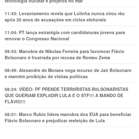
tecnologia nuclear e projetos no mar
11:43:
Levantamento revela que Lulinha nunca virou réu
após 20 anos de acusações em ciclos eleitorais
11:04:
PT lança estratégia com candidaturas jovens para
renovar o Congresso Nacional
09:53:
Manobra de Nikolas Ferreira para favorecer Flávio
Bolsonaro é frustrada por recusa de Romeu Zema
08:49:
Alexandre de Moraes nega recurso de Jair Bolsonaro
e mantém proibição de visitas políticas
08:24:
VÍDEO: PF PRENDE TERR0RlSTAS B0LSONARlSTAS
QUE QUERIAM EXPL0DlR LULA E O STF!!! A MANDO DE
FLÁVIO!!!
08:01:
Marco Rubio lidera manobra dos EUA para beneficiar
Flávio Bolsonaro e prejudicar reeleição de Lula