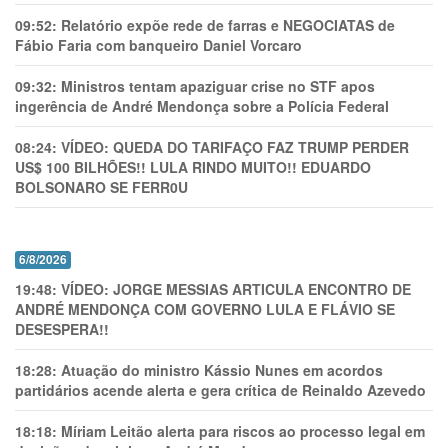
09:52:
Relatório expõe rede de farras e NEGOCIATAS de
Fábio Faria com banqueiro Daniel Vorcaro
09:32:
Ministros tentam apaziguar crise no STF apos
ingerência de André Mendonça sobre a Polícia Federal
08:24:
VÍDEO: QUEDA DO TARIFAÇO FAZ TRUMP PERDER
US$ 100 BILHÕES!! LULA RINDO MUITO!! EDUARDO
BOLSONARO SE FERR0U
6/8/2026
19:48:
VÍDEO: JORGE MESSIAS ARTICULA ENCONTRO DE
ANDRÉ MENDONÇA COM GOVERNO LULA E FLÁVIO SE
DESESPERA!!
18:28:
Atuação do ministro Kássio Nunes em acordos
partidários acende alerta e gera crítica de Reinaldo Azevedo
18:18:
Míriam Leitão alerta para riscos ao processo legal em