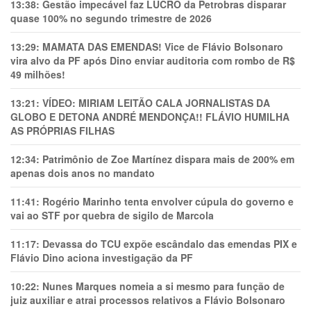
13:38:
Gestão impecável faz LUCRO da Petrobras disparar
quase 100% no segundo trimestre de 2026
13:29:
MAMATA DAS EMENDAS! Vice de Flávio Bolsonaro
vira alvo da PF após Dino enviar auditoria com rombo de R$
49 milhões!
13:21:
VÍDEO: MIRIAM LEITÃO CALA JORNALISTAS DA
GLOBO E DETONA ANDRÉ MENDONÇA!! FLÁVIO HUMILHA
AS PRÓPRIAS FILHAS
12:34:
Patrimônio de Zoe Martínez dispara mais de 200% em
apenas dois anos no mandato
11:41:
Rogério Marinho tenta envolver cúpula do governo e
vai ao STF por quebra de sigilo de Marcola
11:17:
Devassa do TCU expõe escândalo das emendas PIX e
Flávio Dino aciona investigação da PF
10:22:
Nunes Marques nomeia a si mesmo para função de
juiz auxiliar e atrai processos relativos a Flávio Bolsonaro