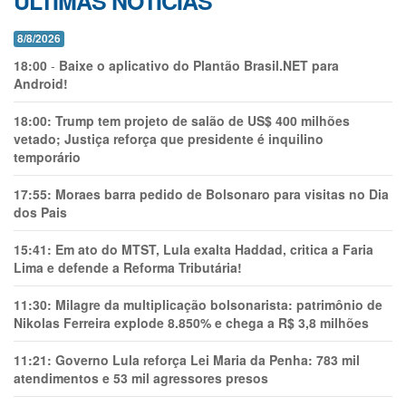
ÚLTIMAS NOTÍCIAS
8/8/2026
18:00
-
Baixe o aplicativo do Plantão Brasil.NET para
Android!
18:00:
Trump tem projeto de salão de US$ 400 milhões
vetado; Justiça reforça que presidente é inquilino
temporário
17:55:
Moraes barra pedido de Bolsonaro para visitas no Dia
dos Pais
15:41:
Em ato do MTST, Lula exalta Haddad, critica a Faria
Lima e defende a Reforma Tributária!
11:30:
Milagre da multiplicação bolsonarista: patrimônio de
Nikolas Ferreira explode 8.850% e chega a R$ 3,8 milhões
11:21:
Governo Lula reforça Lei Maria da Penha: 783 mil
atendimentos e 53 mil agressores presos