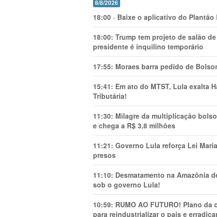
8/8/2026
18:00
-
Baixe o aplicativo do Plantão
18:00:
Trump tem projeto de salão de
presidente é inquilino temporário
17:55:
Moraes barra pedido de Bolson
15:41:
Em ato do MTST, Lula exalta H
Tributária!
11:30:
Milagre da multiplicação bolso
e chega a R$ 3,8 milhões
11:21:
Governo Lula reforça Lei Mari
presos
11:10:
Desmatamento na Amazônia de
sob o governo Lula!
10:59:
RUMO AO FUTURO! Plano da cha
para reindustrializar o país e erradic