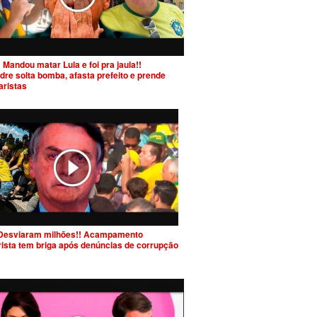
 Mandou matar Lula e foi pra jaula!!
dre solta bomba, afasta prefeito e prende
aristas
Desviaram milhões!! Acampamento
rista tem briga após denúncias de corrupção