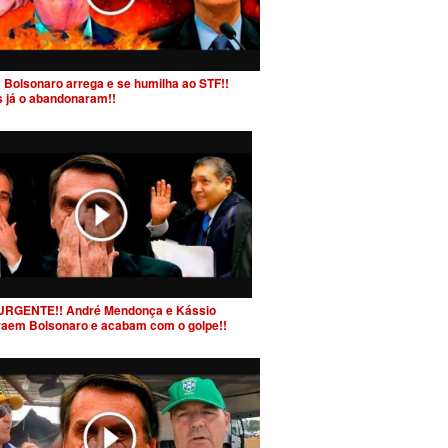
 Bolsonaro arrega e se humilha ao STF!!
s já o abandonaram!!
URGENTE!! André Mendonça e Kássio
raem Bolsonaro e acabam com o golpe!!