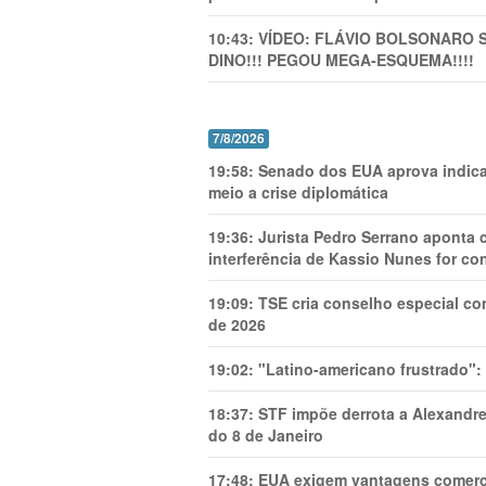
10:43:
VÍDEO: FLÁVIO BOLSONARO 
DINO!!! PEGOU MEGA-ESQUEMA!!!!
7/8/2026
19:58:
Senado dos EUA aprova indica
meio a crise diplomática
19:36:
Jurista Pedro Serrano aponta
interferência de Kassio Nunes for co
19:09:
TSE cria conselho especial co
de 2026
19:02:
"Latino-americano frustrado":
18:37:
STF impõe derrota a Alexandre
do 8 de Janeiro
17:48:
EUA exigem vantagens comercia