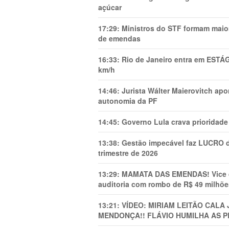
açúcar
17:29:
Ministros do STF formam maio
de emendas
16:33:
Rio de Janeiro entra em ESTÁ
km/h
14:46:
Jurista Wálter Maierovitch ap
autonomia da PF
14:45:
Governo Lula crava prioridade 
13:38:
Gestão impecável faz LUCRO d
trimestre de 2026
13:29:
MAMATA DAS EMENDAS! Vice de 
auditoria com rombo de R$ 49 milhõe
13:21:
VÍDEO: MIRIAM LEITÃO CAL
MENDONÇA!! FLÁVIO HUMILHA AS P