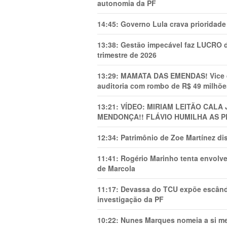
autonomia da PF
14:45:
Governo Lula crava prioridade 
13:38:
Gestão impecável faz LUCRO d
trimestre de 2026
13:29:
MAMATA DAS EMENDAS! Vice de 
auditoria com rombo de R$ 49 milhõe
13:21:
VÍDEO: MIRIAM LEITÃO CAL
MENDONÇA!! FLÁVIO HUMILHA AS P
12:34:
Patrimônio de Zoe Martínez d
11:41:
Rogério Marinho tenta envolve
de Marcola
11:17:
Devassa do TCU expõe escânda
investigação da PF
10:22:
Nunes Marques nomeia a si mes