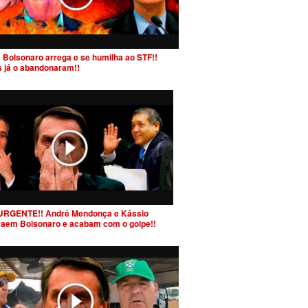
 Bolsonaro arrega e se humilha ao STF!!
s já o abandonaram!!
URGENTE!! André Mendonça e Kássio
raem Bolsonaro e acabam com o golpe!!