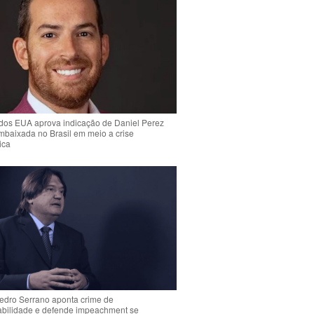
dos EUA aprova indicação de Daniel Perez
mbaixada no Brasil em meio a crise
ica
Pedro Serrano aponta crime de
abilidade e defende impeachment se