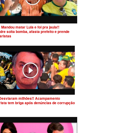
 Mandou matar Lula e foi pra jaula!!
dre solta bomba, afasta prefeito e prende
aristas
Desviaram milhões!! Acampamento
rista tem briga após denúncias de corrupção