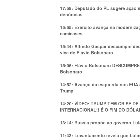
17:58:
Deputado do PL sugere ação mi
denúncias
15:55:
Exército avança na modernizaç
camicases
15:44:
Alfredo Gaspar descumpre dec
vice de Flávio Bolsonaro
15:06:
Flávio Bolsonaro DESCUMPRE 
Bolsonaro
14:52:
Avanço da esquerda nos EUA
Trump
14:20:
VÍDEO: TRUMP TEM CRlSE DE
INTERNACIONAL!! É O FIM DO DÓLA
13:14:
Rússia propõe ao governo Lula
11:43:
Levantamento revela que Luli