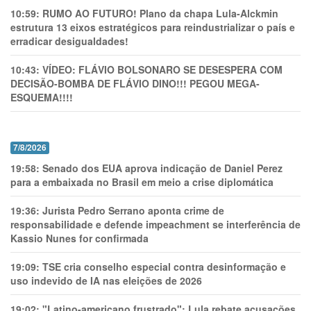
10:59:
RUMO AO FUTURO! Plano da chapa Lula-Alckmin
estrutura 13 eixos estratégicos para reindustrializar o país e
erradicar desigualdades!
10:43:
VÍDEO: FLÁVIO BOLSONARO SE DESESPERA COM
DECISÃO-BOMBA DE FLÁVIO DINO!!! PEGOU MEGA-
ESQUEMA!!!!
7/8/2026
19:58:
Senado dos EUA aprova indicação de Daniel Perez
para a embaixada no Brasil em meio a crise diplomática
19:36:
Jurista Pedro Serrano aponta crime de
responsabilidade e defende impeachment se interferência de
Kassio Nunes for confirmada
19:09:
TSE cria conselho especial contra desinformação e
uso indevido de IA nas eleições de 2026
19:02:
"Latino-americano frustrado": Lula rebate acusações