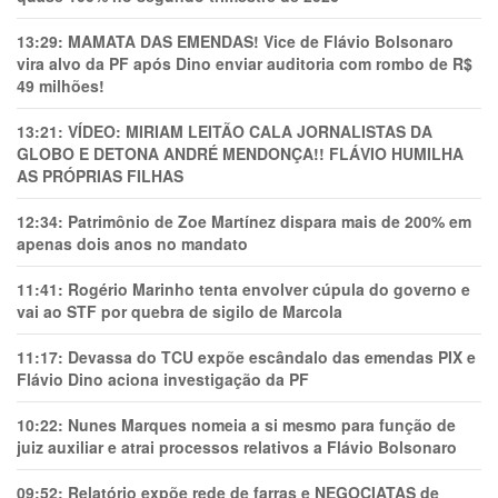
13:29:
MAMATA DAS EMENDAS! Vice de Flávio Bolsonaro
vira alvo da PF após Dino enviar auditoria com rombo de R$
49 milhões!
13:21:
VÍDEO: MIRIAM LEITÃO CALA JORNALISTAS DA
GLOBO E DETONA ANDRÉ MENDONÇA!! FLÁVIO HUMILHA
AS PRÓPRIAS FILHAS
12:34:
Patrimônio de Zoe Martínez dispara mais de 200% em
apenas dois anos no mandato
11:41:
Rogério Marinho tenta envolver cúpula do governo e
vai ao STF por quebra de sigilo de Marcola
11:17:
Devassa do TCU expõe escândalo das emendas PIX e
Flávio Dino aciona investigação da PF
10:22:
Nunes Marques nomeia a si mesmo para função de
juiz auxiliar e atrai processos relativos a Flávio Bolsonaro
09:52:
Relatório expõe rede de farras e NEGOCIATAS de