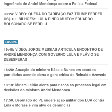
ingerência de André Mendonça sobre a Polícia Federal
08:24:
VÍDEO: QUEDA DO TARIFAÇO FAZ TRUMP PERDER
US$ 100 BILHÕES!! LULA RINDO MUITO!! EDUARDO
BOLSONARO SE FERR0U
6/8/2026
19:48:
VÍDEO: JORGE MESSIAS ARTICULA ENCONTRO DE
ANDRÉ MENDONÇA COM GOVERNO LULA E FLÁVIO SE
DESESPERA!!
18:28:
Atuação do ministro Kássio Nunes em acordos
partidários acende alerta e gera crítica de Reinaldo Azevedo
18:18:
Míriam Leitão alerta para riscos ao processo legal em
decisões do ministro André Mendonça
17:58:
Deputado do PL sugere ação militar dos EUA contra
Lula e Moraes e vira alvo de denúncias