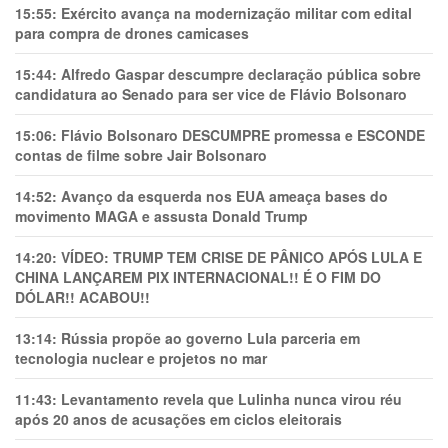
15:55:
Exército avança na modernização militar com edital
para compra de drones camicases
15:44:
Alfredo Gaspar descumpre declaração pública sobre
candidatura ao Senado para ser vice de Flávio Bolsonaro
15:06:
Flávio Bolsonaro DESCUMPRE promessa e ESCONDE
contas de filme sobre Jair Bolsonaro
14:52:
Avanço da esquerda nos EUA ameaça bases do
movimento MAGA e assusta Donald Trump
14:20:
VÍDEO: TRUMP TEM CRlSE DE PÂNlCO APÓS LULA E
CHINA LANÇAREM PIX INTERNACIONAL!! É O FIM DO
DÓLAR!! ACABOU!!
13:14:
Rússia propõe ao governo Lula parceria em
tecnologia nuclear e projetos no mar
11:43:
Levantamento revela que Lulinha nunca virou réu
após 20 anos de acusações em ciclos eleitorais