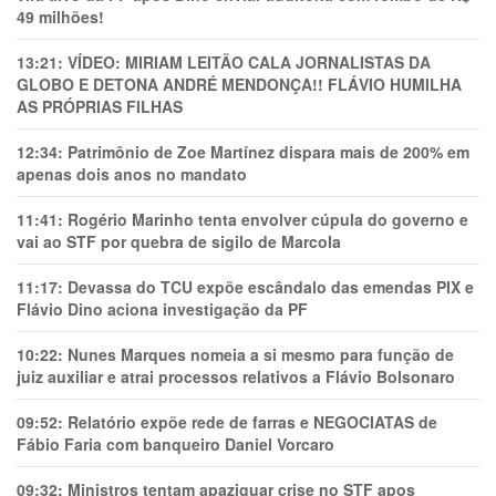
49 milhões!
13:21:
VÍDEO: MIRIAM LEITÃO CALA JORNALISTAS DA
GLOBO E DETONA ANDRÉ MENDONÇA!! FLÁVIO HUMILHA
AS PRÓPRIAS FILHAS
12:34:
Patrimônio de Zoe Martínez dispara mais de 200% em
apenas dois anos no mandato
11:41:
Rogério Marinho tenta envolver cúpula do governo e
vai ao STF por quebra de sigilo de Marcola
11:17:
Devassa do TCU expõe escândalo das emendas PIX e
Flávio Dino aciona investigação da PF
10:22:
Nunes Marques nomeia a si mesmo para função de
juiz auxiliar e atrai processos relativos a Flávio Bolsonaro
09:52:
Relatório expõe rede de farras e NEGOCIATAS de
Fábio Faria com banqueiro Daniel Vorcaro
09:32:
Ministros tentam apaziguar crise no STF apos