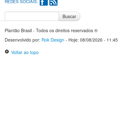
REDES SOCIAIS:
Buscar
Notícias do Flamengo
Notícias do Corinthians
Plantão Brasil - Todos os direitos reservados ®
Desenvolvido por:
Rok Design
- Hoje: 08/08/2026 - 11:45
Voltar ao topo