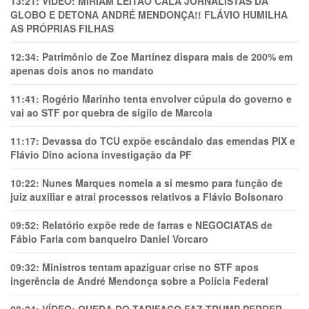
13:21:
VÍDEO: MIRIAM LEITÃO CALA JORNALISTAS DA
GLOBO E DETONA ANDRÉ MENDONÇA!! FLÁVIO HUMILHA
AS PRÓPRIAS FILHAS
12:34:
Patrimônio de Zoe Martínez dispara mais de 200% em
apenas dois anos no mandato
11:41:
Rogério Marinho tenta envolver cúpula do governo e
vai ao STF por quebra de sigilo de Marcola
11:17:
Devassa do TCU expõe escândalo das emendas PIX e
Flávio Dino aciona investigação da PF
10:22:
Nunes Marques nomeia a si mesmo para função de
juiz auxiliar e atrai processos relativos a Flávio Bolsonaro
09:52:
Relatório expõe rede de farras e NEGOCIATAS de
Fábio Faria com banqueiro Daniel Vorcaro
09:32:
Ministros tentam apaziguar crise no STF apos
ingerência de André Mendonça sobre a Polícia Federal