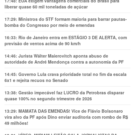
17:48:
EUA exigem vantagens comerciais do Brasil para
liberar quase 60 mil toneladas de açúcar
17:29:
Ministros do STF formam maioria para barrar pautas-
bomba do Congresso por meio de emendas
16:33:
Rio de Janeiro entra em ESTÁGIO 3 DE ALERTA, com
previsão de ventos acima de 90 km/h
14:46:
Jurista Wálter Maierovitch aponta abuso de
autoridade de André Mendonça contra a autonomia da PF
14:45:
Governo Lula crava prioridade total no fim da escala
6x1 e rejeita recuos no Senado
13:38:
Gestão impecável faz LUCRO da Petrobras disparar
quase 100% no segundo trimestre de 2026
13:29:
MAMATA DAS EMENDAS! Vice de Flávio Bolsonaro
vira alvo da PF após Dino enviar auditoria com rombo de R$
49 milhões!