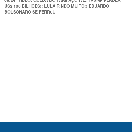
08:24:
VÍDEO: QUEDA DO TARIFAÇO FAZ TRUMP PERDER
US$ 100 BILHÕES!! LULA RINDO MUITO!! EDUARDO
BOLSONARO SE FERR0U