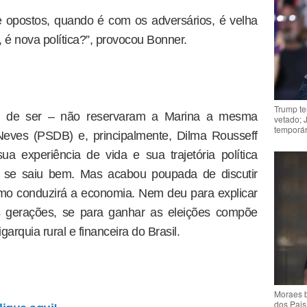
e opostos, quando é com os adversários, é velha
 é nova política?”, provocou Bonner.
Trump te
m de ser – não reservaram a Marina a mesma
vetado; 
temporár
Neves (PSDB) e, principalmente, Dilma Rousseff
a experiência de vida e sua trajetória política
 e se saiu bem. Mas acabou poupada de discutir
omo conduzirá a economia. Nem deu para explicar
s gerações, se para ganhar as eleições compõe
rquia rural e financeira do Brasil.
Moraes b
dos Pais