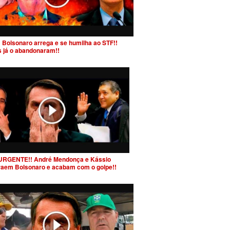
 Bolsonaro arrega e se humilha ao STF!!
s já o abandonaram!!
URGENTE!! André Mendonça e Kássio
raem Bolsonaro e acabam com o golpe!!