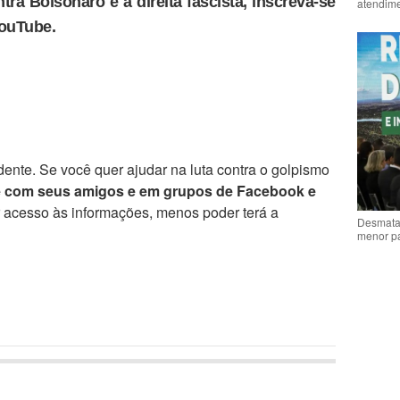
tra Bolsonaro e a direita fascista, inscreva-se
atendime
YouTube.
ente. Se você quer ajudar na luta contra o golpismo
e com seus amigos e em grupos de Facebook e
r acesso às informações, menos poder terá a
Desmata
menor p