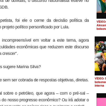
de dúvidas, o discurso nacionalista esteve no
PSDB.
etista, foi ele o cerne da decisão política da
VÍDEO:
Alexan
rojeto político personificado por Lula.
bolson
 incompreensível em voltar a este tema, agora
ficuldades econômicas que reduzem este discurso
 crescer”.
s sugere Marina Silva?
VÍDEO: 
e sem ser cobrada de respostas objetivas, diretas.
bolsona
interna
al sobre o petróleo, que agora – com o pré-sal –
 do nosso progresso econômico? Ou irá adotar o