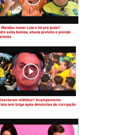
 Mandou matar Lula e foi pra jaula!!
dre solta bomba, afasta prefeito e prende
aristas
Desviaram milhões!! Acampamento
rista tem briga após denúncias de corrupção