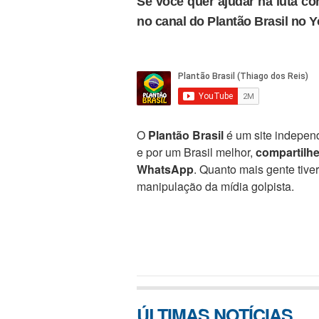
Se você quer ajudar na luta con
no canal do Plantão Brasil no 
O
Plantão Brasil
é um site independ
e por um Brasil melhor,
compartilh
WhatsApp
. Quanto mais gente tive
manipulação da mídia golpista.
ÚLTIMAS NOTÍCIAS