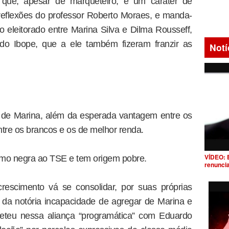
– que, apesar de marqueteiro, é um caráter de
s reflexões do professor Roberto Moraes, e manda-
o eleitorado entre Marina Silva e Dilma Rousseff,
o Ibope, que a ele também fizeram franzir as
Notí
 de Marina, além da esperada vantagem entre os
ntre os brancos e os de melhor renda.
VÍDEO: 
como negra ao TSE e tem origem pobre.
renunci
escimento vá se consolidar, por suas próprias
 da notória incapacidade de agregar de Marina e
eteu nessa aliança “programática” com Eduardo