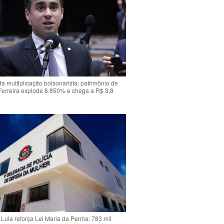
da multiplicação bolsonarista: patrimônio de
Ferreira explode 8.850% e chega a R$ 3,8
Lula reforça Lei Maria da Penha: 783 mil