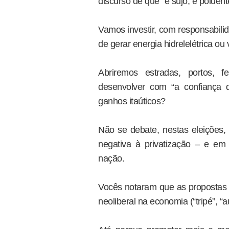
discurso de que “é sujo, é poluen
Vamos investir, com responsabili
de gerar energia hidrelelétrica o
Abriremos estradas, portos, 
desenvolver com “a confiança d
ganhos itaúticos?
Não se debate, nestas eleições,
negativa à privatização – e em
nação.
Vocês notaram que as propostas d
neoliberal na economia (“tripé”, 