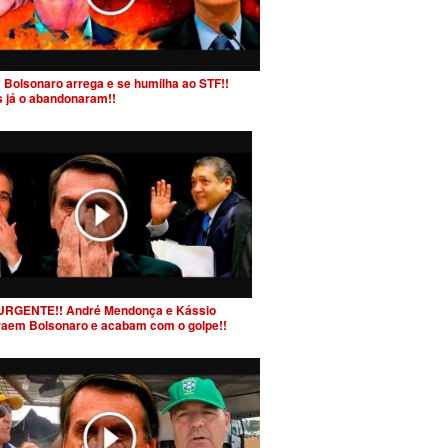
 Bolsonaro arrega e se humilha ao STF!!
s já o abandonaram!!
URGENTE!! André Mendonça e Kássio
raem Bolsonaro e acabam com o golpe!!