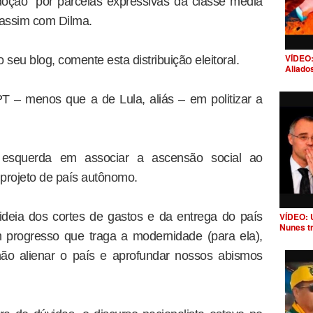
oção” por parcelas expressivas da classe média
assim com Dilma.
VÍDEO:
seu blog, comente esta distribuição eleitoral.
Aliado
PT – menos que a de Lula, aliás – em politizar a
 esquerda em associar a ascensão social ao
projeto de país autônomo.
ideia dos cortes de gastos e da entrega do país
VÍDEO: 
Nunes t
progresso que traga a modernidade (para ela),
não alienar o país e aprofundar nossos abismos