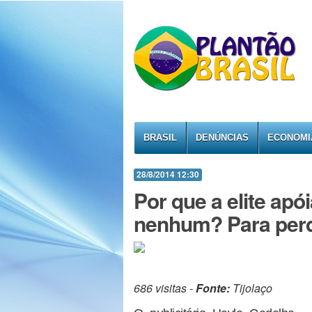
BRASIL
DENÚNCIAS
ECONOMI
28/8/2014 12:30
Por que a elite apó
nenhum? Para perd
686 visitas -
Fonte:
Tijolaço