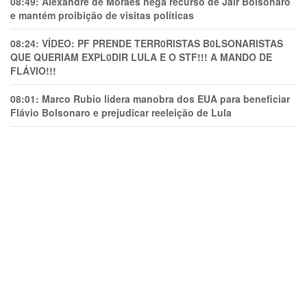
08:49:
Alexandre de Moraes nega recurso de Jair Bolsonaro
e mantém proibição de visitas políticas
08:24:
VÍDEO: PF PRENDE TERR0RlSTAS B0LSONARlSTAS
QUE QUERIAM EXPL0DlR LULA E O STF!!! A MANDO DE
FLÁVIO!!!
08:01:
Marco Rubio lidera manobra dos EUA para beneficiar
Flávio Bolsonaro e prejudicar reeleição de Lula