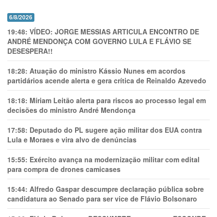
6/8/2026
19:48:
VÍDEO: JORGE MESSIAS ARTICULA ENCONTRO DE
ANDRÉ MENDONÇA COM GOVERNO LULA E FLÁVIO SE
DESESPERA!!
18:28:
Atuação do ministro Kássio Nunes em acordos
partidários acende alerta e gera crítica de Reinaldo Azevedo
18:18:
Míriam Leitão alerta para riscos ao processo legal em
decisões do ministro André Mendonça
17:58:
Deputado do PL sugere ação militar dos EUA contra
Lula e Moraes e vira alvo de denúncias
15:55:
Exército avança na modernização militar com edital
para compra de drones camicases
15:44:
Alfredo Gaspar descumpre declaração pública sobre
candidatura ao Senado para ser vice de Flávio Bolsonaro