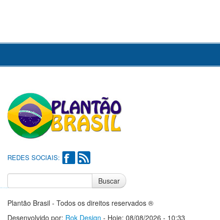
REDES SOCIAIS:
Buscar
Notícias do Flamengo
Notícias do Corinthians
Plantão Brasil - Todos os direitos reservados ®
Desenvolvido por:
Rok Design
- Hoje: 08/08/2026 - 10:33