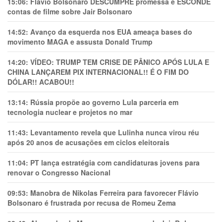
15:06:
Flávio Bolsonaro DESCUMPRE promessa e ESCONDE
contas de filme sobre Jair Bolsonaro
14:52:
Avanço da esquerda nos EUA ameaça bases do
movimento MAGA e assusta Donald Trump
14:20:
VÍDEO: TRUMP TEM CRlSE DE PÂNlCO APÓS LULA E
CHINA LANÇAREM PIX INTERNACIONAL!! É O FIM DO
DÓLAR!! ACABOU!!
13:14:
Rússia propõe ao governo Lula parceria em
tecnologia nuclear e projetos no mar
11:43:
Levantamento revela que Lulinha nunca virou réu
após 20 anos de acusações em ciclos eleitorais
11:04:
PT lança estratégia com candidaturas jovens para
renovar o Congresso Nacional
09:53:
Manobra de Nikolas Ferreira para favorecer Flávio
Bolsonaro é frustrada por recusa de Romeu Zema