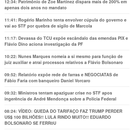
12:34:
Patrimônio de Zoe Martínez dispara mais de 200% em
apenas dois anos no mandato
11:41:
Rogério Marinho tenta envolver cúpula do governo e
vai ao STF por quebra de sigilo de Marcola
11:17:
Devassa do TCU expõe escândalo das emendas PIX e
Flávio Dino aciona investigação da PF
10:22:
Nunes Marques nomeia a si mesmo para função de
juiz auxiliar e atrai processos relativos a Flávio Bolsonaro
09:52:
Relatório expõe rede de farras e NEGOCIATAS de
Fábio Faria com banqueiro Daniel Vorcaro
09:32:
Ministros tentam apaziguar crise no STF apos
ingerência de André Mendonça sobre a Polícia Federal
08:24:
VÍDEO: QUEDA DO TARIFAÇO FAZ TRUMP PERDER
US$ 100 BILHÕES!! LULA RINDO MUITO!! EDUARDO
BOLSONARO SE FERR0U