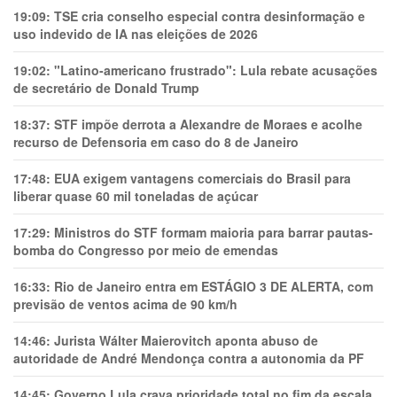
19:09:
TSE cria conselho especial contra desinformação e
uso indevido de IA nas eleições de 2026
19:02:
"Latino-americano frustrado": Lula rebate acusações
de secretário de Donald Trump
18:37:
STF impõe derrota a Alexandre de Moraes e acolhe
recurso de Defensoria em caso do 8 de Janeiro
17:48:
EUA exigem vantagens comerciais do Brasil para
liberar quase 60 mil toneladas de açúcar
17:29:
Ministros do STF formam maioria para barrar pautas-
bomba do Congresso por meio de emendas
16:33:
Rio de Janeiro entra em ESTÁGIO 3 DE ALERTA, com
previsão de ventos acima de 90 km/h
14:46:
Jurista Wálter Maierovitch aponta abuso de
autoridade de André Mendonça contra a autonomia da PF
14:45:
Governo Lula crava prioridade total no fim da escala