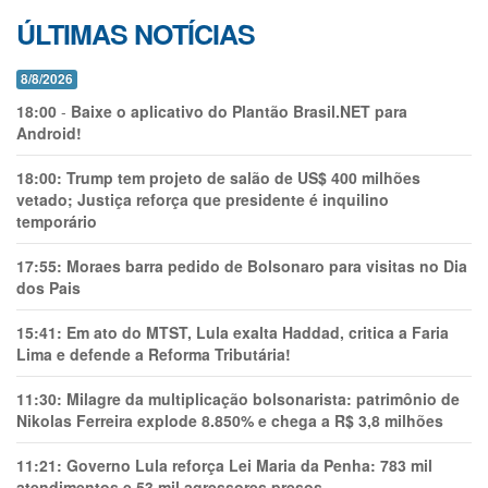
ÚLTIMAS NOTÍCIAS
8/8/2026
18:00
-
Baixe o aplicativo do Plantão Brasil.NET para
Android!
18:00:
Trump tem projeto de salão de US$ 400 milhões
vetado; Justiça reforça que presidente é inquilino
temporário
17:55:
Moraes barra pedido de Bolsonaro para visitas no Dia
dos Pais
15:41:
Em ato do MTST, Lula exalta Haddad, critica a Faria
Lima e defende a Reforma Tributária!
11:30:
Milagre da multiplicação bolsonarista: patrimônio de
Nikolas Ferreira explode 8.850% e chega a R$ 3,8 milhões
11:21:
Governo Lula reforça Lei Maria da Penha: 783 mil
atendimentos e 53 mil agressores presos