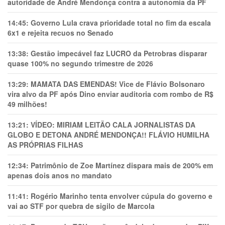
autoridade de André Mendonça contra a autonomia da PF
14:45:
Governo Lula crava prioridade total no fim da escala
6x1 e rejeita recuos no Senado
13:38:
Gestão impecável faz LUCRO da Petrobras disparar
quase 100% no segundo trimestre de 2026
13:29:
MAMATA DAS EMENDAS! Vice de Flávio Bolsonaro
vira alvo da PF após Dino enviar auditoria com rombo de R$
49 milhões!
13:21:
VÍDEO: MIRIAM LEITÃO CALA JORNALISTAS DA
GLOBO E DETONA ANDRÉ MENDONÇA!! FLÁVIO HUMILHA
AS PRÓPRIAS FILHAS
12:34:
Patrimônio de Zoe Martínez dispara mais de 200% em
apenas dois anos no mandato
11:41:
Rogério Marinho tenta envolver cúpula do governo e
vai ao STF por quebra de sigilo de Marcola