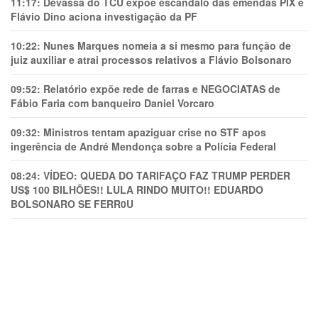
11:17:
Devassa do TCU expõe escândalo das emendas PIX e
Flávio Dino aciona investigação da PF
10:22:
Nunes Marques nomeia a si mesmo para função de
juiz auxiliar e atrai processos relativos a Flávio Bolsonaro
09:52:
Relatório expõe rede de farras e NEGOCIATAS de
Fábio Faria com banqueiro Daniel Vorcaro
09:32:
Ministros tentam apaziguar crise no STF apos
ingerência de André Mendonça sobre a Polícia Federal
08:24:
VÍDEO: QUEDA DO TARIFAÇO FAZ TRUMP PERDER
US$ 100 BILHÕES!! LULA RINDO MUITO!! EDUARDO
BOLSONARO SE FERR0U