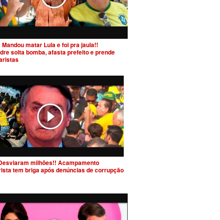
 Mandou matar Lula e foi pra jaula!!
dre solta bomba, afasta prefeito e prende
aristas
Desviaram milhões!! Acampamento
rista tem briga após denúncias de corrupção