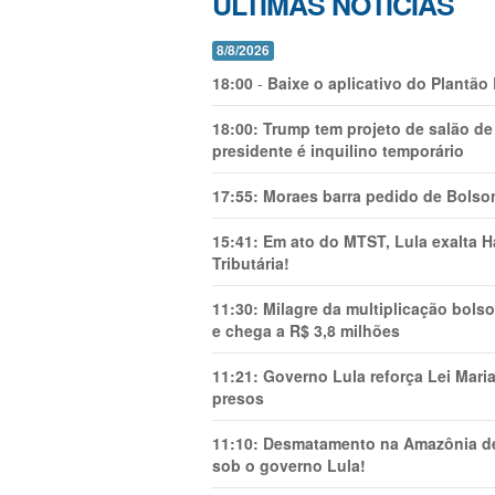
ÚLTIMAS NOTÍCIAS
8/8/2026
18:00
-
Baixe o aplicativo do Plantão
18:00:
Trump tem projeto de salão de
presidente é inquilino temporário
17:55:
Moraes barra pedido de Bolson
15:41:
Em ato do MTST, Lula exalta H
Tributária!
11:30:
Milagre da multiplicação bolso
e chega a R$ 3,8 milhões
11:21:
Governo Lula reforça Lei Mari
presos
11:10:
Desmatamento na Amazônia de
sob o governo Lula!