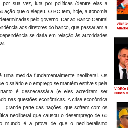
 por sua vez, luta por políticas (dentre elas a
ulação que o elegeu. O BC tem, hoje, autonomia
s determinadas pelo governo. Dar ao Banco Central
VÍDEO:
endência aos diretores do banco, que passariam a
Aliado
dependência se daria em relação às autoridades
ar.
é uma medida fundamentalmente neoliberal. Os
ue o salário e o emprego se mantêm estáveis pela
VÍDEO: 
rtanto é desnecessária (e eles acreditam ser
Nunes t
Estado nas questões econômicas. A crise econômica
 – grande parte das nações, que sofrem com os
ítica neoliberal que causou o desemprego de 60
 o mundo é a prova de que o neoliberalismo