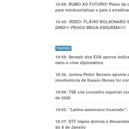
10:59:
RUMO AO FUTURO! Plano da cha
para reindustrializar o país e erradic
10:43:
VÍDEO: FLÁVIO BOLSONARO 
DINO!!! PEGOU MEGA-ESQUEMA!!!!
7/8/2026
19:58:
Senado dos EUA aprova indica
meio a crise diplomática
19:36:
Jurista Pedro Serrano aponta
interferência de Kassio Nunes for co
19:09:
TSE cria conselho especial co
de 2026
19:02:
"Latino-americano frustrado":
18:37:
STF impõe derrota a Alexandre
do 8 de Janeiro