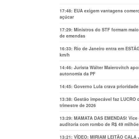
17:48:
EUA exigem vantagens comercia
açúcar
17:29:
Ministros do STF formam maio
de emendas
16:33:
Rio de Janeiro entra em ESTÁ
km/h
14:46:
Jurista Wálter Maierovitch ap
autonomia da PF
14:45:
Governo Lula crava prioridade 
13:38:
Gestão impecável faz LUCRO d
trimestre de 2026
13:29:
MAMATA DAS EMENDAS! Vice de 
auditoria com rombo de R$ 49 milhõe
13:21:
VÍDEO: MIRIAM LEITÃO CAL