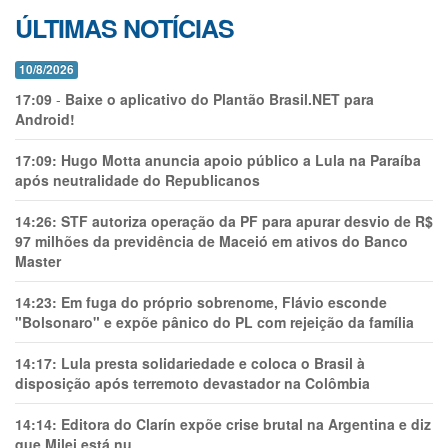
ÚLTIMAS NOTÍCIAS
10/8/2026
17:09
-
Baixe o aplicativo do Plantão Brasil.NET para
Android!
17:09:
Hugo Motta anuncia apoio público a Lula na Paraíba
após neutralidade do Republicanos
14:26:
STF autoriza operação da PF para apurar desvio de R$
97 milhões da previdência de Maceió em ativos do Banco
Master
14:23:
Em fuga do próprio sobrenome, Flávio esconde
"Bolsonaro" e expõe pânico do PL com rejeição da família
14:17:
Lula presta solidariedade e coloca o Brasil à
disposição após terremoto devastador na Colômbia
14:14:
Editora do Clarín expõe crise brutal na Argentina e diz
que Milei está nu