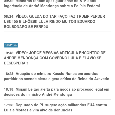
09:32:
Ministros tentam apaziguar crise no STF apos
ingerência de André Mendonça sobre a Polícia Federal
08:24:
VÍDEO: QUEDA DO TARIFAÇO FAZ TRUMP PERDER
US$ 100 BILHÕES!! LULA RINDO MUITO!! EDUARDO
BOLSONARO SE FERR0U
6/8/2026
19:48:
VÍDEO: JORGE MESSIAS ARTICULA ENCONTRO DE
ANDRÉ MENDONÇA COM GOVERNO LULA E FLÁVIO SE
DESESPERA!!
18:28:
Atuação do ministro Kássio Nunes em acordos
partidários acende alerta e gera crítica de Reinaldo Azevedo
18:18:
Míriam Leitão alerta para riscos ao processo legal em
decisões do ministro André Mendonça
17:58:
Deputado do PL sugere ação militar dos EUA contra
Lula e Moraes e vira alvo de denúncias