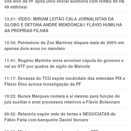
vira alvo da PF após Dino enviar auditoria com rombo de R$
49 milhões!
13:21:
VÍDEO: MIRIAM LEITÃO CALA JORNALISTAS DA
GLOBO E DETONA ANDRÉ MENDONÇA!! FLÁVIO HUMILHA
AS PRÓPRIAS FILHAS
12:34:
Patrimônio de Zoe Martínez dispara mais de 200% em
apenas dois anos no mandato
11:41:
Rogério Marinho tenta envolver cúpula do governo e
vai ao STF por quebra de sigilo de Marcola
11:17:
Devassa do TCU expõe escândalo das emendas PIX e
Flávio Dino aciona investigação da PF
10:22:
Nunes Marques nomeia a si mesmo para função de
juiz auxiliar e atrai processos relativos a Flávio Bolsonaro
09:52:
Relatório expõe rede de farras e NEGOCIATAS de
Fábio Faria com banqueiro Daniel Vorcaro