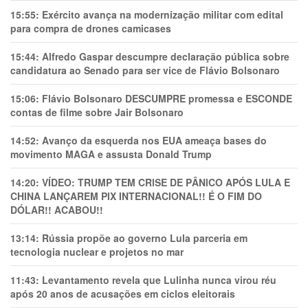
15:55:
Exército avança na modernização militar com edital
para compra de drones camicases
15:44:
Alfredo Gaspar descumpre declaração pública sobre
candidatura ao Senado para ser vice de Flávio Bolsonaro
15:06:
Flávio Bolsonaro DESCUMPRE promessa e ESCONDE
contas de filme sobre Jair Bolsonaro
14:52:
Avanço da esquerda nos EUA ameaça bases do
movimento MAGA e assusta Donald Trump
14:20:
VÍDEO: TRUMP TEM CRlSE DE PÂNlCO APÓS LULA E
CHINA LANÇAREM PIX INTERNACIONAL!! É O FIM DO
DÓLAR!! ACABOU!!
13:14:
Rússia propõe ao governo Lula parceria em
tecnologia nuclear e projetos no mar
11:43:
Levantamento revela que Lulinha nunca virou réu
após 20 anos de acusações em ciclos eleitorais