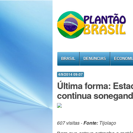
BRASIL
DENÚNCIAS
ECONOMI
4/9/2014 09:07
Última forma: Est
continua sonegando
607 visitas -
Fonte:
Tijolaço