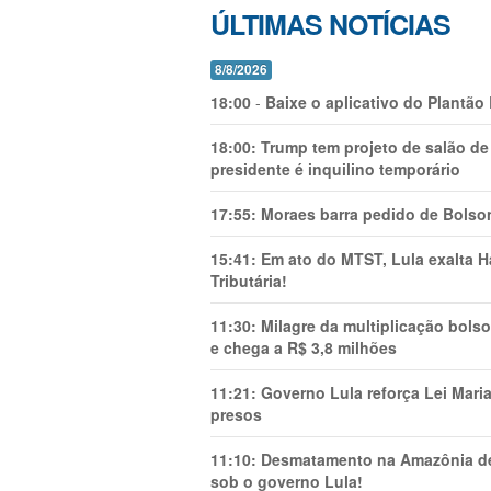
ÚLTIMAS NOTÍCIAS
8/8/2026
18:00
-
Baixe o aplicativo do Plantão
18:00:
Trump tem projeto de salão de
presidente é inquilino temporário
17:55:
Moraes barra pedido de Bolson
15:41:
Em ato do MTST, Lula exalta H
Tributária!
11:30:
Milagre da multiplicação bolso
e chega a R$ 3,8 milhões
11:21:
Governo Lula reforça Lei Mari
presos
11:10:
Desmatamento na Amazônia de
sob o governo Lula!