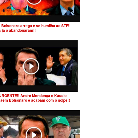
 Bolsonaro arrega e se humilha ao STF!!
s já o abandonaram!!
URGENTE!! André Mendonça e Kássio
raem Bolsonaro e acabam com o golpe!!