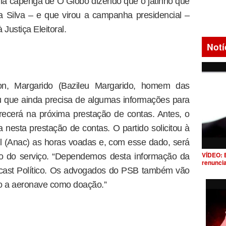
ia capenga de O Globo dizendo que o jatinho que
 Silva – e que virou a campanha presidencial –
 Justiça Eleitoral.
Notí
ion, Margarido (Bazileu Margarido, homem das
ou que ainda precisa de algumas informações para
recerá na próxima prestação de contas. Antes, o
a nesta prestação de contas. O partido solicitou à
l (Anac) as horas voadas e, com esse dado, será
VÍDEO: 
ado do serviço. “Dependemos desta informação da
renunci
dcast Político. Os advogados do PSB também vão
o a aeronave como doação.”