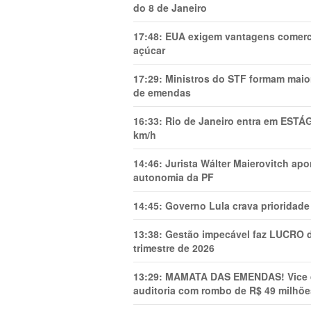
do 8 de Janeiro
17:48:
EUA exigem vantagens comercia
açúcar
17:29:
Ministros do STF formam maio
de emendas
16:33:
Rio de Janeiro entra em ESTÁ
km/h
14:46:
Jurista Wálter Maierovitch ap
autonomia da PF
14:45:
Governo Lula crava prioridade 
13:38:
Gestão impecável faz LUCRO d
trimestre de 2026
13:29:
MAMATA DAS EMENDAS! Vice de 
auditoria com rombo de R$ 49 milhõe