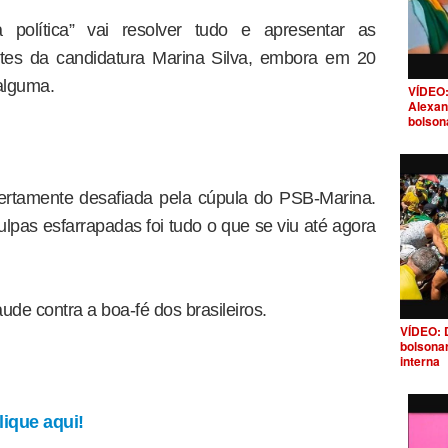
política” vai resolver tudo e apresentar as
ntes da candidatura Marina Silva, embora em 20
alguma.
VÍDEO:
Alexan
bolson
bertamente desafiada pela cúpula do PSB-Marina.
ulpas esfarrapadas foi tudo o que se viu até agora
ude contra a boa-fé dos brasileiros.
VÍDEO: 
bolsona
interna
ique aqui!