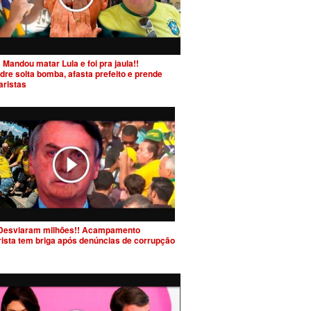
 Mandou matar Lula e foi pra jaula!!
dre solta bomba, afasta prefeito e prende
aristas
Desviaram milhões!! Acampamento
rista tem briga após denúncias de corrupção