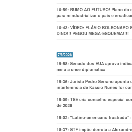
10:59:
RUMO AO FUTURO! Plano da cha
para reindustrializar o país e erradic
10:43:
VÍDEO: FLÁVIO BOLSONARO 
DINO!!! PEGOU MEGA-ESQUEMA!!!!
7/8/2026
19:58:
Senado dos EUA aprova indica
meio a crise diplomática
19:36:
Jurista Pedro Serrano aponta
interferência de Kassio Nunes for co
19:09:
TSE cria conselho especial co
de 2026
19:02:
"Latino-americano frustrado":
18:37:
STF impõe derrota a Alexandre