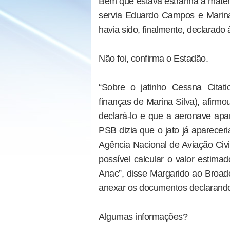
Bem que estava estranha a matér
servia Eduardo Campos e Marina
havia sido, finalmente, declarado à
Não foi, confirma o Estadão.
“Sobre o jatinho Cessna Citat
finanças de Marina Silva), afirm
declará-lo e que a aeronave apa
PSB dizia que o jato já apareceri
Agência Nacional de Aviação Civi
possível calcular o valor estim
Anac”, disse Margarido ao Broa
anexar os documentos declarand
Algumas informações?