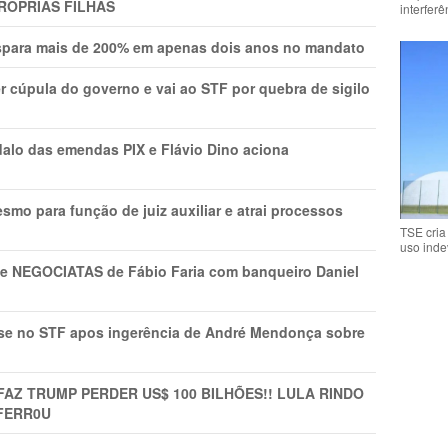
RÓPRIAS FILHAS
interfer
ispara mais de 200% em apenas dois anos no mandato
r cúpula do governo e vai ao STF por quebra de sigilo
lo das emendas PIX e Flávio Dino aciona
mo para função de juiz auxiliar e atrai processos
TSE cria
uso inde
s e NEGOCIATAS de Fábio Faria com banqueiro Daniel
rise no STF apos ingerência de André Mendonça sobre
FAZ TRUMP PERDER US$ 100 BILHÕES!! LULA RINDO
FERR0U