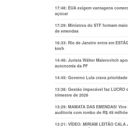
17:48:
EUA exigem vantagens comercia
açúcar
17:29:
Ministros do STF formam maio
de emendas
16:33:
Rio de Janeiro entra em ESTÁ
km/h
14:46:
Jurista Wálter Maierovitch ap
autonomia da PF
14:45:
Governo Lula crava prioridade 
13:38:
Gestão impecável faz LUCRO d
trimestre de 2026
13:29:
MAMATA DAS EMENDAS! Vice de 
auditoria com rombo de R$ 49 milhõe
13:21:
VÍDEO: MIRIAM LEITÃO CAL