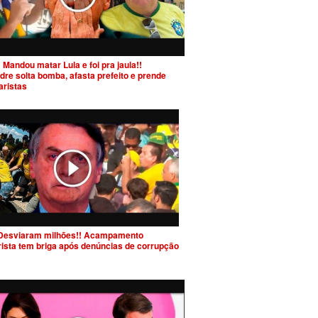
 Mandou matar Lula e foi pra jaula!!
dre solta bomba, afasta prefeito e prende
aristas
Desviaram milhões!! Acampamento
rista tem briga após denúncias de corrupção