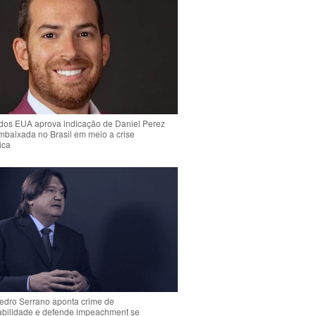
dos EUA aprova indicação de Daniel Perez
mbaixada no Brasil em meio a crise
ica
Pedro Serrano aponta crime de
abilidade e defende impeachment se