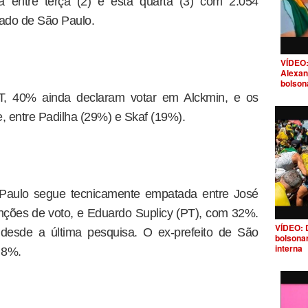
ada entre terça (2) e esta quarta (3) com 2.054
tado de São Paulo.
VÍDEO:
Alexan
bolson
PT, 40% ainda declaram votar em Alckmin, e os
, entre Padilha (29%) e Skaf (19%).
Paulo segue tecnicamente empatada entre José
ções de voto, e Eduardo Suplicy (PT), com 32%.
VÍDEO: 
desde a última pesquisa. O ex-prefeito de São
bolsona
interna
 8%.