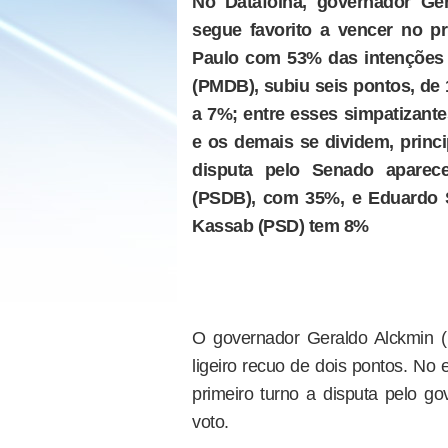
No Datafolha, governador Ge
segue favorito a vencer no p
Paulo com 53% das intenções d
(PMDB), subiu seis pontos, de
a 7%; entre esses simpatizant
e os demais se dividem, princi
disputa pelo Senado aparec
(PSDB), com 35%, e Eduardo Su
Kassab (PSD) tem 8%
O governador Geraldo Alckmin (
ligeiro recuo de dois pontos. No 
primeiro turno a disputa pelo 
voto.