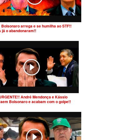
 Bolsonaro arrega e se humilha ao STF!!
s já o abandonaram!!
URGENTE!! André Mendonça e Kássio
raem Bolsonaro e acabam com o golpe!!