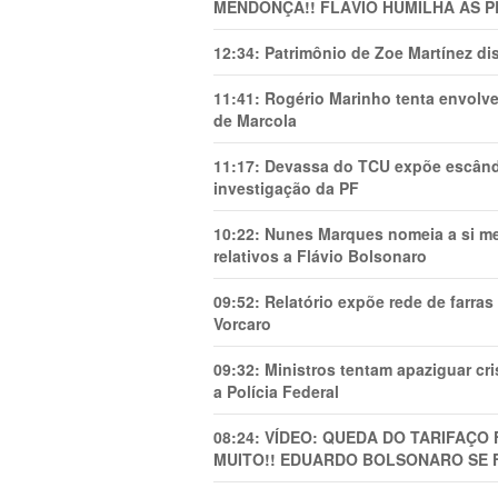
MENDONÇA!! FLÁVIO HUMILHA AS P
12:34:
Patrimônio de Zoe Martínez d
11:41:
Rogério Marinho tenta envolve
de Marcola
11:17:
Devassa do TCU expõe escânda
investigação da PF
10:22:
Nunes Marques nomeia a si mes
relativos a Flávio Bolsonaro
09:52:
Relatório expõe rede de farra
Vorcaro
09:32:
Ministros tentam apaziguar c
a Polícia Federal
08:24:
VÍDEO: QUEDA DO TARIFAÇO 
MUITO!! EDUARDO BOLSONARO SE 