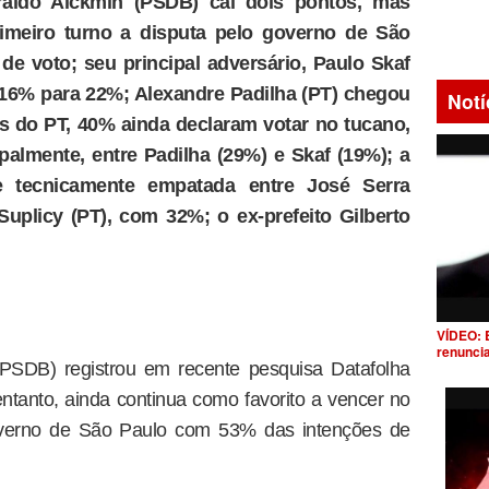
raldo Alckmin (PSDB) cai dois pontos, mas
rimeiro turno a disputa pelo governo de São
e voto; seu principal adversário, Paulo Skaf
 16% para 22%; Alexandre Padilha (PT) chegou
Notí
es do PT, 40% ainda declaram votar no tucano,
palmente, entre Padilha (29%) e Skaf (19%); a
e tecnicamente empatada entre José Serra
plicy (PT), com 32%; o ex-prefeito Gilberto
VÍDEO: 
renunci
PSDB) registrou em recente pesquisa Datafolha
entanto, ainda continua como favorito a vencer no
governo de São Paulo com 53% das intenções de