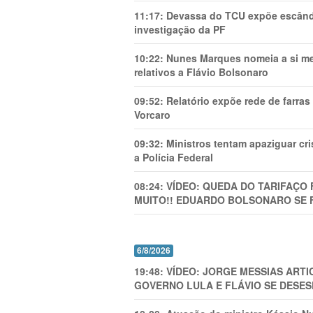
11:17:
Devassa do TCU expõe escânda
investigação da PF
10:22:
Nunes Marques nomeia a si mes
relativos a Flávio Bolsonaro
09:52:
Relatório expõe rede de farra
Vorcaro
09:32:
Ministros tentam apaziguar c
a Polícia Federal
08:24:
VÍDEO: QUEDA DO TARIFAÇO 
MUITO!! EDUARDO BOLSONARO SE 
6/8/2026
19:48:
VÍDEO: JORGE MESSIAS AR
GOVERNO LULA E FLÁVIO SE DESES