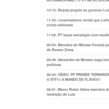
INTERNACIONAL!! É O FIM DO DÓLA
13:14:
Rússia propõe ao governo Lula
11:43:
Levantamento revela que Luli
ciclos eleitorais
11:04:
PT lança estratégia com candi
09:53:
Manobra de Nikolas Ferreira pa
de Romeu Zema
08:49:
Alexandre de Moraes nega recu
políticas
08:24:
VÍDEO: PF PRENDE TERR0RlS
O STF!!! A MANDO DE FLÁVIO!!!
08:01:
Marco Rubio lidera manobra do
reeleição de Lula