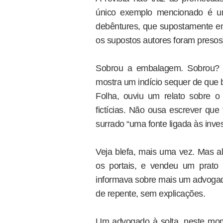
único exemplo mencionado é u
debêntures, que supostamente env
os supostos autores foram presos
Sobrou a embalagem. Sobrou? V
mostra um indício sequer de que 
Folha, ouviu um relato sobre o 
fictícias. Não ousa escrever que
surrado “uma fonte ligada às inve
Veja blefa, mais uma vez. Mas a
os portais, e vendeu um prato
informava sobre mais um advogad
de repente, sem explicações.
Um advogado à solta, neste mome