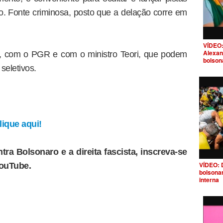
o. Fonte criminosa, posto que a delação corre em
VÍDEO:
Alexan
F, com o PGR e com o ministro Teori, que podem
bolson
seletivos.
ique aqui!
tra Bolsonaro e a direita fascista, inscreva-se
VÍDEO: 
YouTube.
bolsona
interna