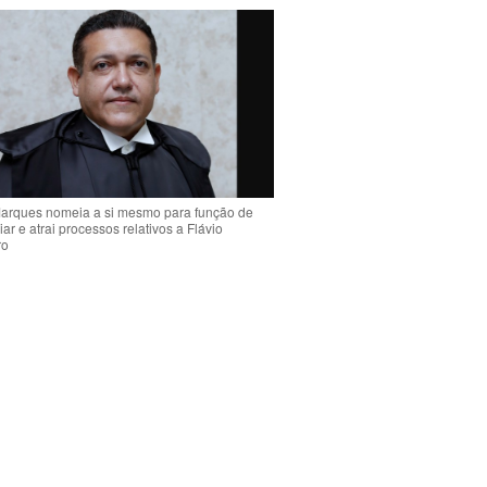
arques nomeia a si mesmo para função de
liar e atrai processos relativos a Flávio
ro