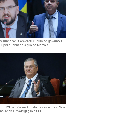
Marinho tenta envolver cúpula do governo e
TF por quebra de sigilo de Marcola
 do TCU expõe escândalo das emendas PIX e
ino aciona investigação da PF