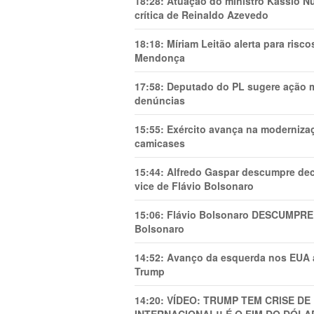
18:28:
Atuação do ministro Kássio Nu
crítica de Reinaldo Azevedo
18:18:
Míriam Leitão alerta para risc
Mendonça
17:58:
Deputado do PL sugere ação mi
denúncias
15:55:
Exército avança na modernizaç
camicases
15:44:
Alfredo Gaspar descumpre dec
vice de Flávio Bolsonaro
15:06:
Flávio Bolsonaro DESCUMPRE 
Bolsonaro
14:52:
Avanço da esquerda nos EUA
Trump
14:20:
VÍDEO: TRUMP TEM CRlSE DE