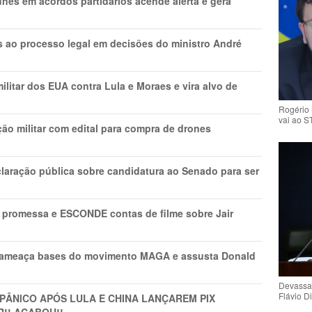
nes em acordos partidários acende alerta e gera
os ao processo legal em decisões do ministro André
litar dos EUA contra Lula e Moraes e vira alvo de
Rogério 
vai ao S
ão militar com edital para compra de drones
laração pública sobre candidatura ao Senado para ser
promessa e ESCONDE contas de filme sobre Jair
 ameaça bases do movimento MAGA e assusta Donald
Devassa
Flávio D
 PÂNlCO APÓS LULA E CHINA LANÇAREM PIX