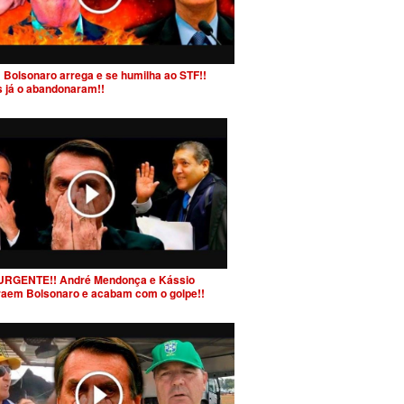
 Bolsonaro arrega e se humilha ao STF!!
s já o abandonaram!!
URGENTE!! André Mendonça e Kássio
raem Bolsonaro e acabam com o golpe!!