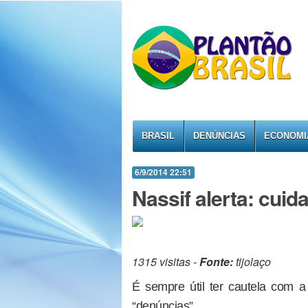
BRASIL
DENÚNCIAS
ECONOMI
6/9/2014 22:51
Nassif alerta: cui
1315 visitas -
Fonte:
tijolaço
É sempre útil ter cautela com
“denúncias”.