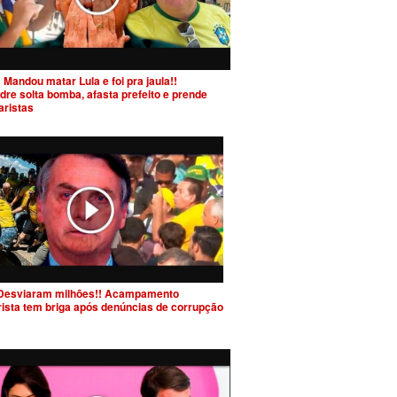
 Mandou matar Lula e foi pra jaula!!
dre solta bomba, afasta prefeito e prende
aristas
Desviaram milhões!! Acampamento
rista tem briga após denúncias de corrupção