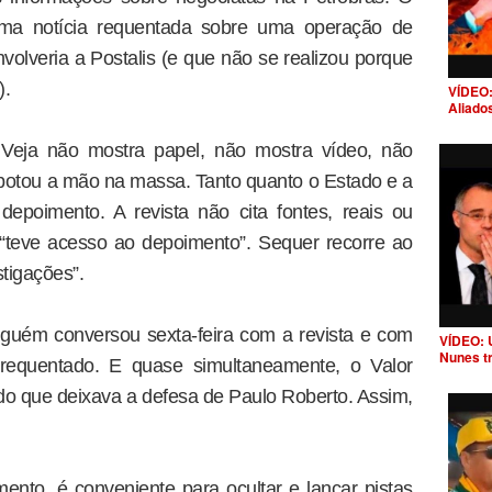
ma notícia requentada sobre uma operação de
olveria a Postalis (e que não se realizou porque
).
VÍDEO:
Aliado
eja não mostra papel, não mostra vídeo, não
botou a mão na massa. Tanto quanto o Estado e a
depoimento. A revista não cita fontes, reais ou
 “teve acesso ao depoimento”. Sequer recorre ao
stigações”.
lguém conversou sexta-feira com a revista e com
VÍDEO: 
Nunes t
 requentado. E quase simultaneamente, o Valor
o que deixava a defesa de Paulo Roberto. Assim,
nto, é conveniente para ocultar e lançar pistas