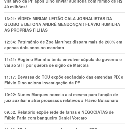
vira alvo da PF após Dino enviar auditoria com rombo de R$
49 milhões!
13:21:
VÍDEO: MIRIAM LEITÃO CALA JORNALISTAS DA
GLOBO E DETONA ANDRÉ MENDONÇA!! FLÁVIO HUMILHA
AS PRÓPRIAS FILHAS
12:34:
Patrimônio de Zoe Martínez dispara mais de 200% em
apenas dois anos no mandato
11:41:
Rogério Marinho tenta envolver cúpula do governo e
vai ao STF por quebra de sigilo de Marcola
11:17:
Devassa do TCU expõe escândalo das emendas PIX e
Flávio Dino aciona investigação da PF
10:22:
Nunes Marques nomeia a si mesmo para função de
juiz auxiliar e atrai processos relativos a Flávio Bolsonaro
09:52:
Relatório expõe rede de farras e NEGOCIATAS de
Fábio Faria com banqueiro Daniel Vorcaro