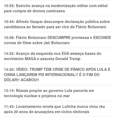
15:55:
Exército avança na modernização militar com edital
para compra de drones camicases
15:44:
Alfredo Gaspar descumpre declaração pública sobre
candidatura ao Senado para ser vice de Flávio Bolsonaro
15:06:
Flávio Bolsonaro DESCUMPRE promessa e ESCONDE
contas de filme sobre Jair Bolsonaro
14:52:
Avanço da esquerda nos EUA ameaça bases do
movimento MAGA e assusta Donald Trump
14:20:
VÍDEO: TRUMP TEM CRlSE DE PÂNlCO APÓS LULA E
CHINA LANÇAREM PIX INTERNACIONAL!! É O FIM DO
DÓLAR!! ACABOU!!
13:14:
Rússia propõe ao governo Lula parceria em
tecnologia nuclear e projetos no mar
11:43:
Levantamento revela que Lulinha nunca virou réu
após 20 anos de acusações em ciclos eleitorais