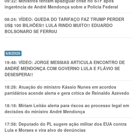
09:32:
Ministros tentam apaziguar crise no STF apos
ingerência de André Mendonça sobre a Polícia Federal
08:24:
VÍDEO: QUEDA DO TARIFAÇO FAZ TRUMP PERDER
US$ 100 BILHÕES!! LULA RINDO MUITO!! EDUARDO
BOLSONARO SE FERR0U
6/8/2026
19:48:
VÍDEO: JORGE MESSIAS ARTICULA ENCONTRO DE
ANDRÉ MENDONÇA COM GOVERNO LULA E FLÁVIO SE
DESESPERA!!
18:28:
Atuação do ministro Kássio Nunes em acordos
partidários acende alerta e gera crítica de Reinaldo Azevedo
18:18:
Míriam Leitão alerta para riscos ao processo legal em
decisões do ministro André Mendonça
17:58:
Deputado do PL sugere ação militar dos EUA contra
Lula e Moraes e vira alvo de denúncias