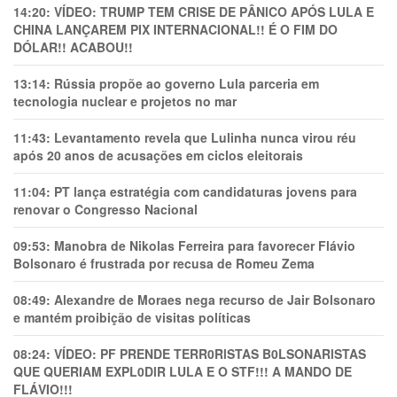
14:20:
VÍDEO: TRUMP TEM CRlSE DE PÂNlCO APÓS LULA E
CHINA LANÇAREM PIX INTERNACIONAL!! É O FIM DO
DÓLAR!! ACABOU!!
13:14:
Rússia propõe ao governo Lula parceria em
tecnologia nuclear e projetos no mar
11:43:
Levantamento revela que Lulinha nunca virou réu
após 20 anos de acusações em ciclos eleitorais
11:04:
PT lança estratégia com candidaturas jovens para
renovar o Congresso Nacional
09:53:
Manobra de Nikolas Ferreira para favorecer Flávio
Bolsonaro é frustrada por recusa de Romeu Zema
08:49:
Alexandre de Moraes nega recurso de Jair Bolsonaro
e mantém proibição de visitas políticas
08:24:
VÍDEO: PF PRENDE TERR0RlSTAS B0LSONARlSTAS
QUE QUERIAM EXPL0DlR LULA E O STF!!! A MANDO DE
FLÁVIO!!!