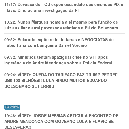
11:17:
Devassa do TCU expõe escândalo das emendas PIX e
Flávio Dino aciona investigação da PF
10:22:
Nunes Marques nomeia a si mesmo para função de
juiz auxiliar e atrai processos relativos a Flávio Bolsonaro
09:52:
Relatório expõe rede de farras e NEGOCIATAS de
Fábio Faria com banqueiro Daniel Vorcaro
09:32:
Ministros tentam apaziguar crise no STF apos
ingerência de André Mendonça sobre a Polícia Federal
08:24:
VÍDEO: QUEDA DO TARIFAÇO FAZ TRUMP PERDER
US$ 100 BILHÕES!! LULA RINDO MUITO!! EDUARDO
BOLSONARO SE FERR0U
6/8/2026
19:48:
VÍDEO: JORGE MESSIAS ARTICULA ENCONTRO DE
ANDRÉ MENDONÇA COM GOVERNO LULA E FLÁVIO SE
DESESPERA!!