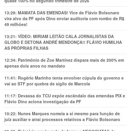
quase 100% no segundo trimestre de 2026
13:29:
MAMATA DAS EMENDAS! Vice de Flávio Bolsonaro
vira alvo da PF após Dino enviar auditoria com rombo de R$
49 milhões!
13:21:
VÍDEO: MIRIAM LEITÃO CALA JORNALISTAS DA
GLOBO E DETONA ANDRÉ MENDONÇA!! FLÁVIO HUMILHA
AS PRÓPRIAS FILHAS
12:34:
Patrimônio de Zoe Martínez dispara mais de 200% em
apenas dois anos no mandato
11:41:
Rogério Marinho tenta envolver cúpula do governo e
vai ao STF por quebra de sigilo de Marcola
11:17:
Devassa do TCU expõe escândalo das emendas PIX e
Flávio Dino aciona investigação da PF
10:22:
Nunes Marques nomeia a si mesmo para função de
juiz auxiliar e atrai processos relativos a Flávio Bolsonaro