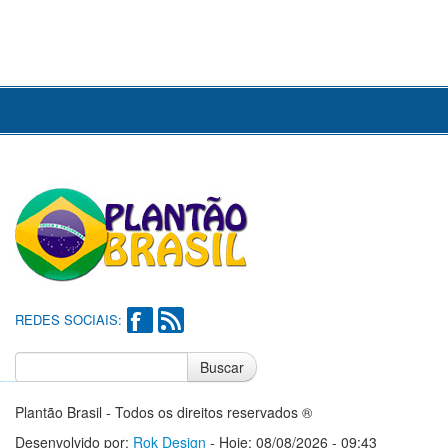
REDES SOCIAIS:
Buscar
Notícias do Flamengo
Notícias do Corinthians
Plantão Brasil - Todos os direitos reservados ®
Desenvolvido por:
Rok Design
- Hoje: 08/08/2026 - 09:43