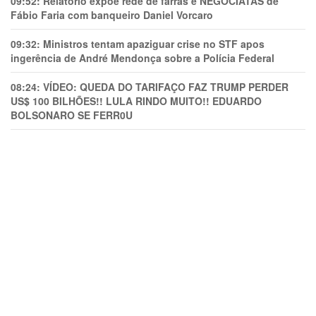
09:52:
Relatório expõe rede de farras e NEGOCIATAS de
Fábio Faria com banqueiro Daniel Vorcaro
09:32:
Ministros tentam apaziguar crise no STF apos
ingerência de André Mendonça sobre a Polícia Federal
08:24:
VÍDEO: QUEDA DO TARIFAÇO FAZ TRUMP PERDER
US$ 100 BILHÕES!! LULA RINDO MUITO!! EDUARDO
BOLSONARO SE FERR0U