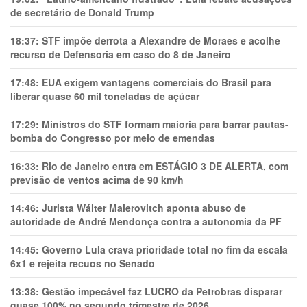
de secretário de Donald Trump
18:37:
STF impõe derrota a Alexandre de Moraes e acolhe
recurso de Defensoria em caso do 8 de Janeiro
17:48:
EUA exigem vantagens comerciais do Brasil para
liberar quase 60 mil toneladas de açúcar
17:29:
Ministros do STF formam maioria para barrar pautas-
bomba do Congresso por meio de emendas
16:33:
Rio de Janeiro entra em ESTÁGIO 3 DE ALERTA, com
previsão de ventos acima de 90 km/h
14:46:
Jurista Wálter Maierovitch aponta abuso de
autoridade de André Mendonça contra a autonomia da PF
14:45:
Governo Lula crava prioridade total no fim da escala
6x1 e rejeita recuos no Senado
13:38:
Gestão impecável faz LUCRO da Petrobras disparar
quase 100% no segundo trimestre de 2026