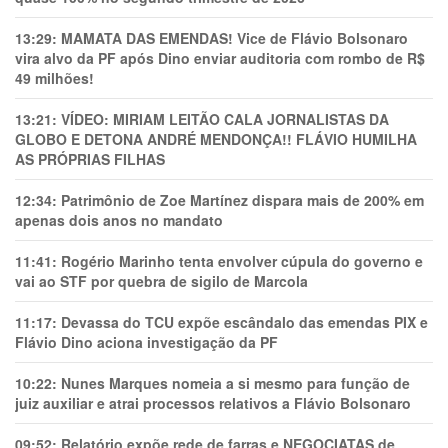
13:29:
MAMATA DAS EMENDAS! Vice de Flávio Bolsonaro
vira alvo da PF após Dino enviar auditoria com rombo de R$
49 milhões!
13:21:
VÍDEO: MIRIAM LEITÃO CALA JORNALISTAS DA
GLOBO E DETONA ANDRÉ MENDONÇA!! FLÁVIO HUMILHA
AS PRÓPRIAS FILHAS
12:34:
Patrimônio de Zoe Martínez dispara mais de 200% em
apenas dois anos no mandato
11:41:
Rogério Marinho tenta envolver cúpula do governo e
vai ao STF por quebra de sigilo de Marcola
11:17:
Devassa do TCU expõe escândalo das emendas PIX e
Flávio Dino aciona investigação da PF
10:22:
Nunes Marques nomeia a si mesmo para função de
juiz auxiliar e atrai processos relativos a Flávio Bolsonaro
09:52:
Relatório expõe rede de farras e NEGOCIATAS de