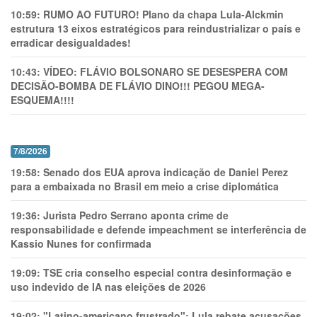
10:59:
RUMO AO FUTURO! Plano da chapa Lula-Alckmin
estrutura 13 eixos estratégicos para reindustrializar o país e
erradicar desigualdades!
10:43:
VÍDEO: FLÁVIO BOLSONARO SE DESESPERA COM
DECISÃO-BOMBA DE FLÁVIO DINO!!! PEGOU MEGA-
ESQUEMA!!!!
7/8/2026
19:58:
Senado dos EUA aprova indicação de Daniel Perez
para a embaixada no Brasil em meio a crise diplomática
19:36:
Jurista Pedro Serrano aponta crime de
responsabilidade e defende impeachment se interferência de
Kassio Nunes for confirmada
19:09:
TSE cria conselho especial contra desinformação e
uso indevido de IA nas eleições de 2026
19:02:
"Latino-americano frustrado": Lula rebate acusações