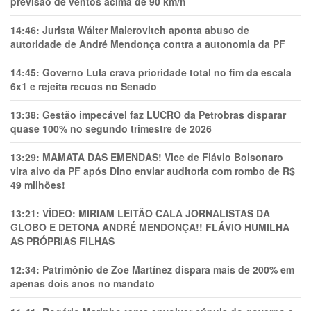
previsão de ventos acima de 90 km/h
14:46:
Jurista Wálter Maierovitch aponta abuso de
autoridade de André Mendonça contra a autonomia da PF
14:45:
Governo Lula crava prioridade total no fim da escala
6x1 e rejeita recuos no Senado
13:38:
Gestão impecável faz LUCRO da Petrobras disparar
quase 100% no segundo trimestre de 2026
13:29:
MAMATA DAS EMENDAS! Vice de Flávio Bolsonaro
vira alvo da PF após Dino enviar auditoria com rombo de R$
49 milhões!
13:21:
VÍDEO: MIRIAM LEITÃO CALA JORNALISTAS DA
GLOBO E DETONA ANDRÉ MENDONÇA!! FLÁVIO HUMILHA
AS PRÓPRIAS FILHAS
12:34:
Patrimônio de Zoe Martínez dispara mais de 200% em
apenas dois anos no mandato