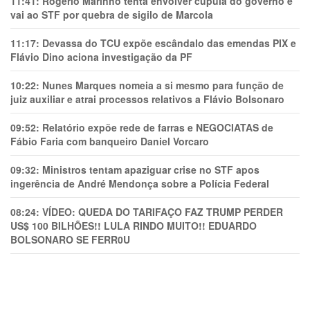
11:41:
Rogério Marinho tenta envolver cúpula do governo e
vai ao STF por quebra de sigilo de Marcola
11:17:
Devassa do TCU expõe escândalo das emendas PIX e
Flávio Dino aciona investigação da PF
10:22:
Nunes Marques nomeia a si mesmo para função de
juiz auxiliar e atrai processos relativos a Flávio Bolsonaro
09:52:
Relatório expõe rede de farras e NEGOCIATAS de
Fábio Faria com banqueiro Daniel Vorcaro
09:32:
Ministros tentam apaziguar crise no STF apos
ingerência de André Mendonça sobre a Polícia Federal
08:24:
VÍDEO: QUEDA DO TARIFAÇO FAZ TRUMP PERDER
US$ 100 BILHÕES!! LULA RINDO MUITO!! EDUARDO
BOLSONARO SE FERR0U