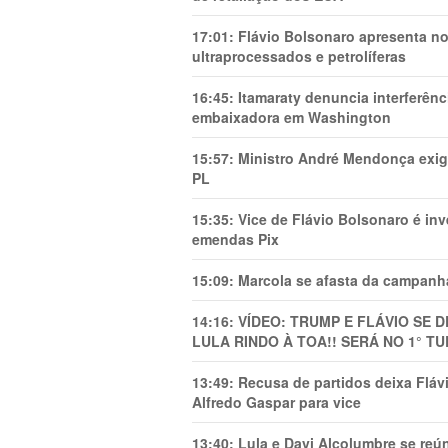
17:01:
Flávio Bolsonaro apresenta no
ultraprocessados e petrolíferas
16:45:
Itamaraty denuncia interferên
embaixadora em Washington
15:57:
Ministro André Mendonça exig
PL
15:35:
Vice de Flávio Bolsonaro é in
emendas Pix
15:09:
Marcola se afasta da campanha
14:16:
VÍDEO: TRUMP E FLÁVIO SE 
LULA RINDO À TOA!! SERÁ NO 1° TU
13:49:
Recusa de partidos deixa Flá
Alfredo Gaspar para vice
13:40:
Lula e Davi Alcolumbre se reú