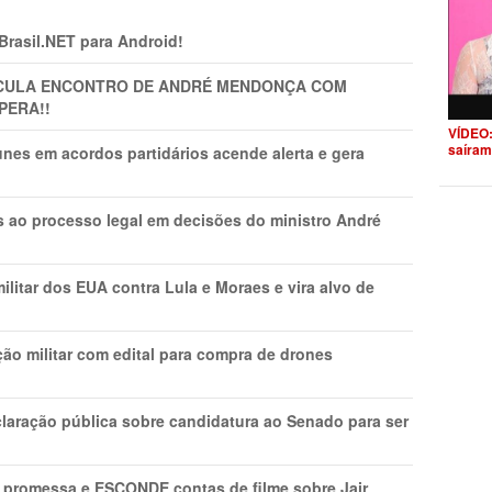
 Brasil.NET para Android!
TICULA ENCONTRO DE ANDRÉ MENDONÇA COM
PERA!!
VÍDEO:
saíram
nes em acordos partidários acende alerta e gera
os ao processo legal em decisões do ministro André
litar dos EUA contra Lula e Moraes e vira alvo de
ão militar com edital para compra de drones
laração pública sobre candidatura ao Senado para ser
promessa e ESCONDE contas de filme sobre Jair