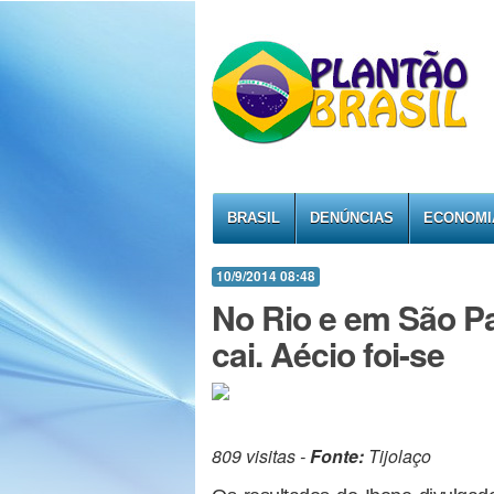
BRASIL
DENÚNCIAS
ECONOMI
10/9/2014 08:48
No Rio e em São Pa
cai. Aécio foi-se
809 visitas -
Fonte:
Tijolaço