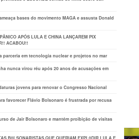
 ameaça bases do movimento MAGA e assusta Donald
 PÂNlCO APÓS LULA E CHINA LANÇAREM PIX
R!! ACABOU!!
 parceria em tecnologia nuclear e projetos no mar
nha nunca virou réu após 20 anos de acusações em
daturas jovens para renovar o Congresso Nacional
ra favorecer Flávio Bolsonaro é frustrada por recusa
rso de Jair Bolsonaro e mantém proibição de visitas
TAS B0LSONARlSTAS QUE QUERIAM EXPL0DlR LULA E