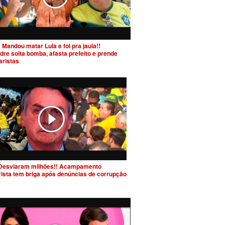
 Mandou matar Lula e foi pra jaula!!
dre solta bomba, afasta prefeito e prende
aristas
Desviaram milhões!! Acampamento
rista tem briga após denúncias de corrupção