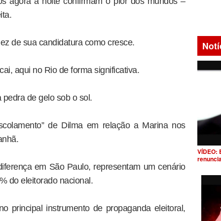
os agora à noite confirmam o pior dos mundos –
ita.
ez de sua candidatura como cresce.
Notí
ai, aqui no Rio de forma significativa.
pedra de gelo sob o sol.
descolamento” de Dilma em relação a Marina nos
anhã.
VÍDEO: 
renunci
diferença em São Paulo, representam um cenário
 do eleitorado nacional.
 principal instrumento de propaganda eleitoral,