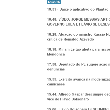
6/8/2026
19:51
-
Baixe o aplicativo do Plantão
19:48:
VÍDEO: JORGE MESSIAS AR
GOVERNO LULA E FLÁVIO SE DESES
18:28:
Atuação do ministro Kássio Nu
crítica de Reinaldo Azevedo
18:18:
Míriam Leitão alerta para risc
Mendonça
17:58:
Deputado do PL sugere ação mi
denúncias
15:55:
Exército avança na modernizaç
camicases
15:44:
Alfredo Gaspar descumpre dec
vice de Flávio Bolsonaro
15:06:
Flávio Bolsonaro DESCUMPRE 