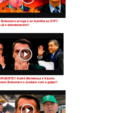
 Bolsonaro arrega e se humilha ao STF!!
s já o abandonaram!!
URGENTE!! André Mendonça e Kássio
raem Bolsonaro e acabam com o golpe!!