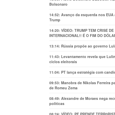
Bolsonaro
14:52:
Avanço da esquerda nos EUA
Trump
14:20:
VÍDEO: TRUMP TEM CRlSE DE
INTERNACIONAL!! É O FIM DO DÓLA
13:14:
Rússia propõe ao governo Lula
11:43:
Levantamento revela que Luli
ciclos eleitorais
11:04:
PT lança estratégia com candi
09:53:
Manobra de Nikolas Ferreira pa
de Romeu Zema
08:49:
Alexandre de Moraes nega recu
políticas
08:24:
VÍDEO: PF PRENDE TERR0RlS