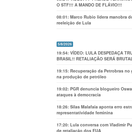
O STF!!! A MANDO DE FLÁVIO!!!
08:01:
Marco Rubio lidera manobra do
reeleição de Lula
5/8/2026
19:54:
VÍDEO: LULA DESPEDAÇA TRU
BRASIL!! RETALIAÇÃO SERÁ BRUTAL
19:15:
Recuperação da Petrobras no g
na produção de petróleo
19:02:
PGR denuncia blogueiro Oswal
ataques à democracia
18:26:
Silas Malafaia aponta erro es
representatividade feminina
17:20:
Lula conversa com Vladimir Put
de retaliação dos EUA