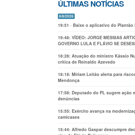
ÚLTIMAS NOTÍCIAS
6/8/2026
19:51
-
Baixe o aplicativo do Plantão
19:48:
VÍDEO: JORGE MESSIAS AR
GOVERNO LULA E FLÁVIO SE DESES
18:28:
Atuação do ministro Kássio Nu
crítica de Reinaldo Azevedo
18:18:
Míriam Leitão alerta para risc
Mendonça
17:58:
Deputado do PL sugere ação mi
denúncias
15:55:
Exército avança na modernizaç
camicases
15:44:
Alfredo Gaspar descumpre dec