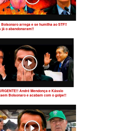
 Bolsonaro arrega e se humilha ao STF!!
s já o abandonaram!!
URGENTE!! André Mendonça e Kássio
raem Bolsonaro e acabam com o golpe!!