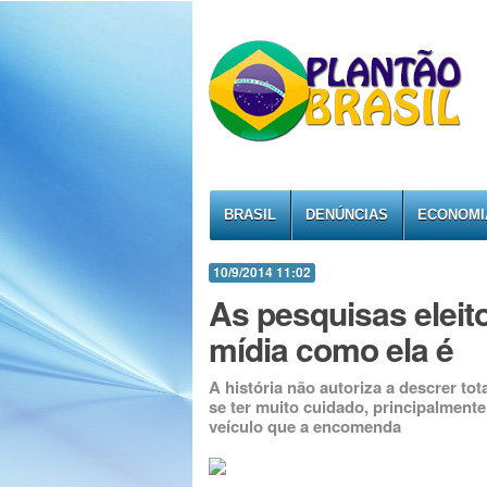
BRASIL
DENÚNCIAS
ECONOMI
10/9/2014 11:02
As pesquisas eleit
mídia como ela é
A história não autoriza a descrer to
se ter muito cuidado, principalment
veículo que a encomenda