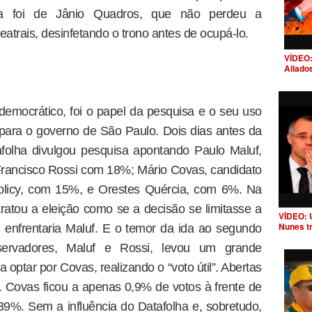
ria foi de Jânio Quadros, que não perdeu a
eatrais, desinfetando o trono antes de ocupá-lo.
VÍDEO:
Aliado
democrático, foi o papel da pesquisa e o seu uso
para o governo de São Paulo. Dois dias antes da
afolha divulgou pesquisa apontando Paulo Maluf,
rancisco Rossi com 18%; Mário Covas, candidato
plicy, com 15%, e Orestes Quércia, com 6%. Na
ratou a eleição como se a decisão se limitasse a
VÍDEO: 
Nunes t
enfrentaria Maluf. E o temor da ida ao segundo
servadores, Maluf e Rossi, levou um grande
a optar por Covas, realizando o “voto útil”. Abertas
 Covas ficou a apenas 0,9% de votos à frente de
9%. Sem a influência do Datafolha e, sobretudo,