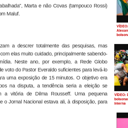
rabalhada”, Marta e não Covas (tampouco Rossi)
om Maluf.
VÍDEO:
Alexan
bolson
zam a descrer totalmente das pesquisas, mas
r com elas muito cuidado, principalmente sabendo-
ídia. Neste ano, por exemplo, a Rede Globo
 voto do Pastor Everaldo suficientes para levá-lo
ra uma exposição de 15 minutos. O objetivo era
os na disputa, a tendência seria a eleição se
om a vitória de Dilma Rousseff. Uma pequena
VÍDEO: 
bolsona
e o Jornal Nacional estava ali, à disposição, para
interna