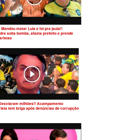
 Mandou matar Lula e foi pra jaula!!
dre solta bomba, afasta prefeito e prende
aristas
Desviaram milhões!! Acampamento
rista tem briga após denúncias de corrupção