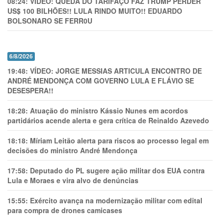
08:24:
VÍDEO: QUEDA DO TARIFAÇO FAZ TRUMP PERDER
US$ 100 BILHÕES!! LULA RINDO MUITO!! EDUARDO
BOLSONARO SE FERR0U
6/8/2026
19:48:
VÍDEO: JORGE MESSIAS ARTICULA ENCONTRO DE
ANDRÉ MENDONÇA COM GOVERNO LULA E FLÁVIO SE
DESESPERA!!
18:28:
Atuação do ministro Kássio Nunes em acordos
partidários acende alerta e gera crítica de Reinaldo Azevedo
18:18:
Míriam Leitão alerta para riscos ao processo legal em
decisões do ministro André Mendonça
17:58:
Deputado do PL sugere ação militar dos EUA contra
Lula e Moraes e vira alvo de denúncias
15:55:
Exército avança na modernização militar com edital
para compra de drones camicases