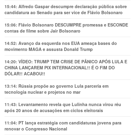
15:44:
Alfredo Gaspar descumpre declaração pública sobre
candidatura ao Senado para ser vice de Flávio Bolsonaro
15:06:
Flávio Bolsonaro DESCUMPRE promessa e ESCONDE
contas de filme sobre Jair Bolsonaro
14:52:
Avanço da esquerda nos EUA ameaça bases do
movimento MAGA e assusta Donald Trump
14:20:
VÍDEO: TRUMP TEM CRlSE DE PÂNlCO APÓS LULA E
CHINA LANÇAREM PIX INTERNACIONAL!! É O FIM DO
DÓLAR!! ACABOU!!
13:14:
Rússia propõe ao governo Lula parceria em
tecnologia nuclear e projetos no mar
11:43:
Levantamento revela que Lulinha nunca virou réu
após 20 anos de acusações em ciclos eleitorais
11:04:
PT lança estratégia com candidaturas jovens para
renovar o Congresso Nacional