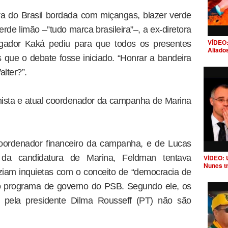
a do Brasil bordada com miçangas, blazer verde
erde limão –”tudo marca brasileira”–, a ex-diretora
VÍDEO:
ogador Kaká pediu para que todos os presentes
Aliado
que o debate fosse iniciado. “Honrar a bandeira
lter?”.
nista e atual coordenador da campanha de Marina
coordenador financeiro da campanha, e de Lucas
 da candidatura de Marina, Feldman tentava
VÍDEO: 
Nunes t
iziam inquietas com o conceito de “democracia de
no programa de governo do PSB. Segundo ele, os
s pela presidente Dilma Rousseff (PT) não são