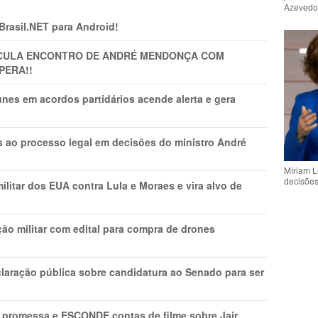
Azeved
 Brasil.NET para Android!
TICULA ENCONTRO DE ANDRÉ MENDONÇA COM
PERA!!
nes em acordos partidários acende alerta e gera
os ao processo legal em decisões do ministro André
Míriam L
decisõe
litar dos EUA contra Lula e Moraes e vira alvo de
ão militar com edital para compra de drones
laração pública sobre candidatura ao Senado para ser
promessa e ESCONDE contas de filme sobre Jair