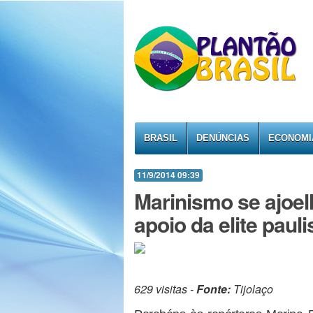
BRASIL
DENÚNCIAS
ECONOMI
11/9/2014 09:39
Marinismo se ajoel
apoio da elite paul
629 visitas -
Fonte:
Tijolaço