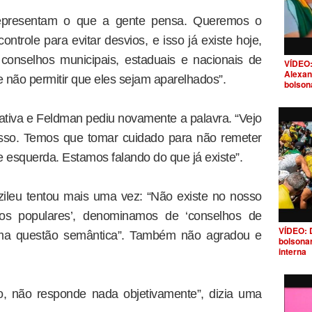
representam o que a gente pensa. Queremos o
role para evitar desvios, e isso já existe hoje,
conselhos municipais, estaduais e nacionais de
VÍDEO:
Alexan
 não permitir que eles sejam aparelhados”.
bolson
iva e Feldman pediu novamente a palavra. “Vejo
sso. Temos que tomar cuidado para não remeter
 esquerda. Estamos falando do que já existe”.
ileu tentou mais uma vez: “Não existe no nosso
os populares’, denominamos de ‘conselhos de
VÍDEO: 
 uma questão semântica”. Também não agradou e
bolsona
interna
xo, não responde nada objetivamente”, dizia uma