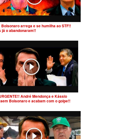
 Bolsonaro arrega e se humilha ao STF!!
s já o abandonaram!!
URGENTE!! André Mendonça e Kássio
raem Bolsonaro e acabam com o golpe!!