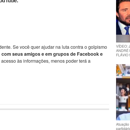
YouTube.
ente. Se você quer ajudar na luta contra o golpismo
VÍDEO:
ANDRÉ 
e com seus amigos e em grupos de Facebook e
FLÁVIO
r acesso às informações, menos poder terá a
Atuação 
partidár