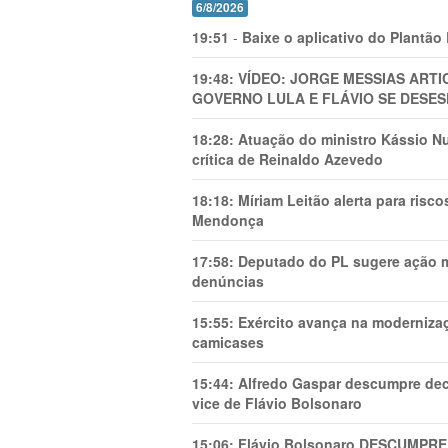
6/8/2026
19:51
-
Baixe o aplicativo do Plantão
19:48:
VÍDEO: JORGE MESSIAS AR
GOVERNO LULA E FLÁVIO SE DESES
18:28:
Atuação do ministro Kássio Nu
crítica de Reinaldo Azevedo
18:18:
Míriam Leitão alerta para risc
Mendonça
17:58:
Deputado do PL sugere ação mi
denúncias
15:55:
Exército avança na modernizaç
camicases
15:44:
Alfredo Gaspar descumpre dec
vice de Flávio Bolsonaro
15:06:
Flávio Bolsonaro DESCUMPRE 