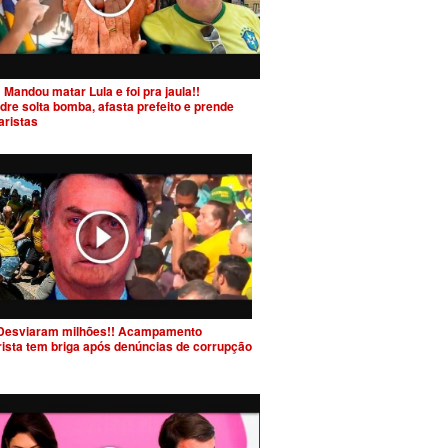
 Mandou matar Lula e foi pra jaula!!
dre solta bomba, afasta prefeito e prende
aristas
Desviaram milhões!! Acampamento
rista tem briga após denúncias de corrupção